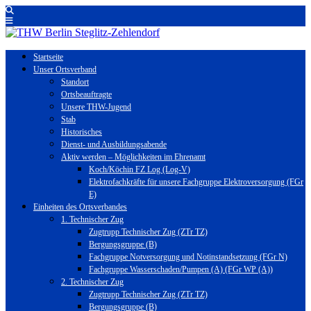
Startseite
Unser Ortsverband
Standort
Ortsbeauftragte
Unsere THW-Jugend
Stab
Historisches
Dienst- und Ausbildungsabende
Aktiv werden – Möglichkeiten im Ehrenamt
Koch/Köchin FZ Log (Log-V)
Elektrofachkräfte für unsere Fachgruppe Elektroversorgung (FGr
E)
Einheiten des Ortsverbandes
1. Technischer Zug
Zugtrupp Technischer Zug (ZTr TZ)
Bergungsgruppe (B)
Fachgruppe Notversorgung und Notinstandsetzung (FGr N)
Fachgruppe Wasserschaden/Pumpen (A) (FGr WP (A))
2. Technischer Zug
Zugtrupp Technischer Zug (ZTr TZ)
Bergungsgruppe (B)