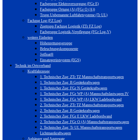
Fachgruppe Elektroversorgung (FGr E)
Fachgruppe Ortung (A) (FGr O (A))
Trupp Unbemannte Luftfahrtsysteme (Tr UL)
Fachzug Log (FZ Log)
Zugtrupp Fachzug Logistik (ZTr FZ Log)
Fachgruppe Logistik-Verpflegung (FGr Log-V)
weitere Einheiten
Höhenrettungsgruppe
Beleuchtungskomponente
Jetfloat®
Einsatzgerüstsystem (EGS)
Technik im Ortsverband
Kraftfahrzeuge
1. Technischer Zug: ZTr TZ Mannschaftstransportwagen
1. Technischer Zug: B Gerätekraftwagen
1. Technischer Zug: FGr N Gerätekraftwagen
1. Technischer Zug: FGr WP (A) Mannschaftslastwagen IV
1. Technischer Zug: FGr WP (A) LKW Ladebordwand
2. Technischer Zug: ZTr TZ Mannschaftstransportwagen
2. Technischer Zug: B Gerätekraftwagen
2. Technischer Zug: FGr E LKW Ladebordwand
2. Technischer Zug: FGr O (A) Mannschaftstransportwagen
2. Technischer Zug: Tr UL Mannschaftstransportwagen
Lichtmastkraftwagen
Anhänger und Aggregate