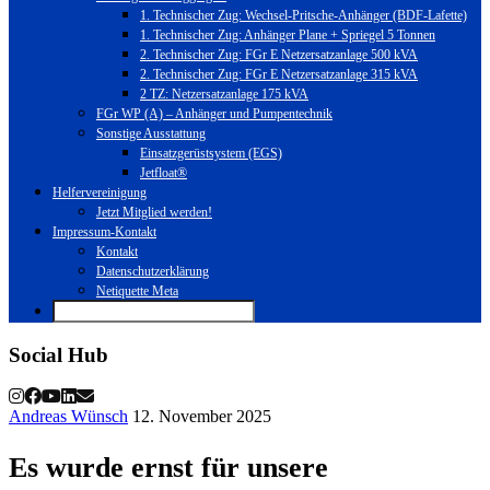
1. Technischer Zug: Wechsel-Pritsche-Anhänger (BDF-Lafette)
1. Technischer Zug: Anhänger Plane + Spriegel 5 Tonnen
2. Technischer Zug: FGr E Netzersatzanlage 500 kVA
2. Technischer Zug: FGr E Netzersatzanlage 315 kVA
2 TZ: Netzersatzanlage 175 kVA
FGr WP (A) – Anhänger und Pumpentechnik
Sonstige Ausstattung
Einsatzgerüstsystem (EGS)
Jetfloat®
Helfervereinigung
Jetzt Mitglied werden!
Impressum-Kontakt
Kontakt
Datenschutzerklärung
Netiquette Meta
Social Hub
Andreas Wünsch
12. November 2025
Es wurde ernst für unsere