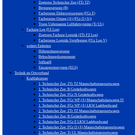
Zugtrupp Technischer Zug (ZTr TZ)
Bergungsgruppe (B)
Fachgruppe Elektroversorgung (FGr E)
Fachgruppe Ortung (A) (FGr O (A))
Trupp Unbemannte Luftfahrtsysteme (Tr UL)
Fachzug Log (FZ Log)
Zugtrupp Fachzug Logistik (ZTr FZ Log)
Fachgruppe Logistik-Verpflegung (FGr Log-V)
weitere Einheiten
Höhenrettungsgruppe
Beleuchtungskomponente
Jetfloat®
Einsatzgerüstsystem (EGS)
Technik im Ortsverband
Kraftfahrzeuge
1. Technischer Zug: ZTr TZ Mannschaftstransportwagen
1. Technischer Zug: B Gerätekraftwagen
1. Technischer Zug: FGr N Gerätekraftwagen
1. Technischer Zug: FGr WP (A) Mannschaftslastwagen IV
1. Technischer Zug: FGr WP (A) LKW Ladebordwand
2. Technischer Zug: ZTr TZ Mannschaftstransportwagen
2. Technischer Zug: B Gerätekraftwagen
2. Technischer Zug: FGr E LKW Ladebordwand
2. Technischer Zug: FGr O (A) Mannschaftstransportwagen
2. Technischer Zug: Tr UL Mannschaftstransportwagen