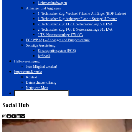
Lichtmastkraftwagen
Anhänger und Aggregate
1. Technischer Zug: Wechsel-Pritsche-Anhänger (BDF-Lafette)
1. Technischer Zug: Anhänger Plane + Spriegel 5 Tonnen
2. Technischer Zug: FGr E Netzersatzanlage 500 kVA
2. Technischer Zug: FGr E Netzersatzanlage 315 kVA
2 TZ: Netzersatzanlage 175 kVA
FGr WP (A) – Anhänger und Pumpentechnik
Sonstige Ausstattung
Einsatzgerüstsystem (EGS)
Jetfloat®
Helfervereinigung
Jetzt Mitglied werden!
Impressum-Kontakt
Kontakt
Datenschutzerklärung
Netiquette Meta
Social Hub