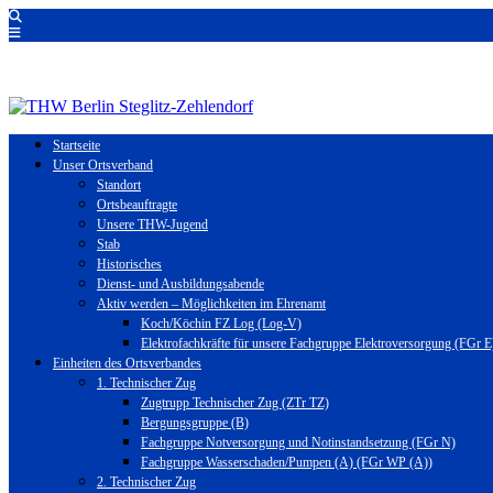
Startseite
Unser Ortsverband
Standort
Ortsbeauftragte
Unsere THW-Jugend
Stab
Historisches
Dienst- und Ausbildungsabende
Aktiv werden – Möglichkeiten im Ehrenamt
Koch/Köchin FZ Log (Log-V)
Elektrofachkräfte für unsere Fachgruppe Elektroversorgung (FGr E
Einheiten des Ortsverbandes
1. Technischer Zug
Zugtrupp Technischer Zug (ZTr TZ)
Bergungsgruppe (B)
Fachgruppe Notversorgung und Notinstandsetzung (FGr N)
Fachgruppe Wasserschaden/Pumpen (A) (FGr WP (A))
2. Technischer Zug