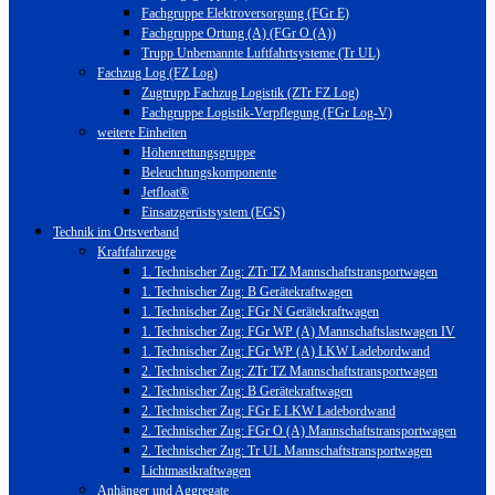
Fachgruppe Elektroversorgung (FGr E)
Fachgruppe Ortung (A) (FGr O (A))
Trupp Unbemannte Luftfahrtsysteme (Tr UL)
Fachzug Log (FZ Log)
Zugtrupp Fachzug Logistik (ZTr FZ Log)
Fachgruppe Logistik-Verpflegung (FGr Log-V)
weitere Einheiten
Höhenrettungsgruppe
Beleuchtungskomponente
Jetfloat®
Einsatzgerüstsystem (EGS)
Technik im Ortsverband
Kraftfahrzeuge
1. Technischer Zug: ZTr TZ Mannschaftstransportwagen
1. Technischer Zug: B Gerätekraftwagen
1. Technischer Zug: FGr N Gerätekraftwagen
1. Technischer Zug: FGr WP (A) Mannschaftslastwagen IV
1. Technischer Zug: FGr WP (A) LKW Ladebordwand
2. Technischer Zug: ZTr TZ Mannschaftstransportwagen
2. Technischer Zug: B Gerätekraftwagen
2. Technischer Zug: FGr E LKW Ladebordwand
2. Technischer Zug: FGr O (A) Mannschaftstransportwagen
2. Technischer Zug: Tr UL Mannschaftstransportwagen
Lichtmastkraftwagen
Anhänger und Aggregate