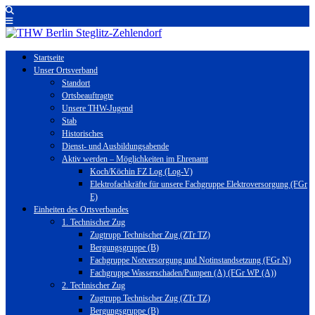
Startseite
Unser Ortsverband
Standort
Ortsbeauftragte
Unsere THW-Jugend
Stab
Historisches
Dienst- und Ausbildungsabende
Aktiv werden – Möglichkeiten im Ehrenamt
Koch/Köchin FZ Log (Log-V)
Elektrofachkräfte für unsere Fachgruppe Elektroversorgung (FGr
E)
Einheiten des Ortsverbandes
1. Technischer Zug
Zugtrupp Technischer Zug (ZTr TZ)
Bergungsgruppe (B)
Fachgruppe Notversorgung und Notinstandsetzung (FGr N)
Fachgruppe Wasserschaden/Pumpen (A) (FGr WP (A))
2. Technischer Zug
Zugtrupp Technischer Zug (ZTr TZ)
Bergungsgruppe (B)