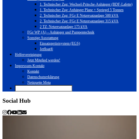
1. Technischer Zug: Wechsel-Pritsche-Anhänger (BDF-Lafette)
1. Technischer Zug: Anhänger Plane + Spriegel 5 Tonnen
2. Technischer Zug: FGr E Netzersatzanlage 500 kVA
2. Technischer Zug: FGr E Netzersatzanlage 315 kVA
2 TZ: Netzersatzanlage 175 kVA
FGr WP (A) – Anhänger und Pumpentechnik
Sonstige Ausstattung
Einsatzgerüstsystem (EGS)
Jetfloat®
Helfervereinigung
Jetzt Mitglied werden!
Impressum-Kontakt
Kontakt
Datenschutzerklärung
Netiquette Meta
Social Hub