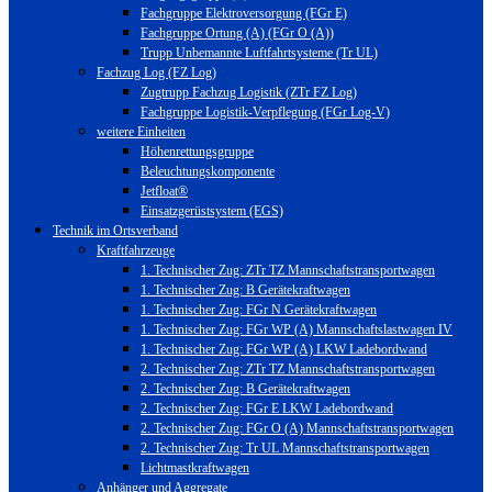
Fachgruppe Elektroversorgung (FGr E)
Fachgruppe Ortung (A) (FGr O (A))
Trupp Unbemannte Luftfahrtsysteme (Tr UL)
Fachzug Log (FZ Log)
Zugtrupp Fachzug Logistik (ZTr FZ Log)
Fachgruppe Logistik-Verpflegung (FGr Log-V)
weitere Einheiten
Höhenrettungsgruppe
Beleuchtungskomponente
Jetfloat®
Einsatzgerüstsystem (EGS)
Technik im Ortsverband
Kraftfahrzeuge
1. Technischer Zug: ZTr TZ Mannschaftstransportwagen
1. Technischer Zug: B Gerätekraftwagen
1. Technischer Zug: FGr N Gerätekraftwagen
1. Technischer Zug: FGr WP (A) Mannschaftslastwagen IV
1. Technischer Zug: FGr WP (A) LKW Ladebordwand
2. Technischer Zug: ZTr TZ Mannschaftstransportwagen
2. Technischer Zug: B Gerätekraftwagen
2. Technischer Zug: FGr E LKW Ladebordwand
2. Technischer Zug: FGr O (A) Mannschaftstransportwagen
2. Technischer Zug: Tr UL Mannschaftstransportwagen
Lichtmastkraftwagen
Anhänger und Aggregate