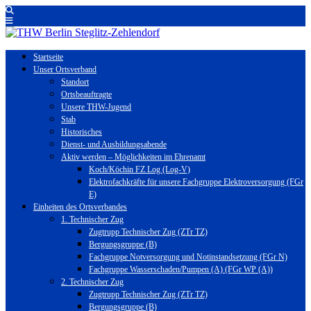
Startseite
Unser Ortsverband
Standort
Ortsbeauftragte
Unsere THW-Jugend
Stab
Historisches
Dienst- und Ausbildungsabende
Aktiv werden – Möglichkeiten im Ehrenamt
Koch/Köchin FZ Log (Log-V)
Elektrofachkräfte für unsere Fachgruppe Elektroversorgung (FGr
E)
Einheiten des Ortsverbandes
1. Technischer Zug
Zugtrupp Technischer Zug (ZTr TZ)
Bergungsgruppe (B)
Fachgruppe Notversorgung und Notinstandsetzung (FGr N)
Fachgruppe Wasserschaden/Pumpen (A) (FGr WP (A))
2. Technischer Zug
Zugtrupp Technischer Zug (ZTr TZ)
Bergungsgruppe (B)