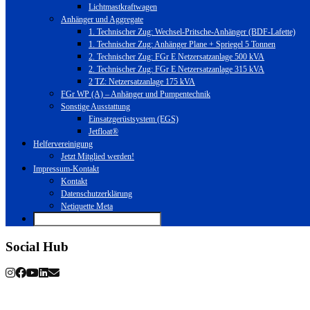
Lichtmastkraftwagen
Anhänger und Aggregate
1. Technischer Zug: Wechsel-Pritsche-Anhänger (BDF-Lafette)
1. Technischer Zug: Anhänger Plane + Spriegel 5 Tonnen
2. Technischer Zug: FGr E Netzersatzanlage 500 kVA
2. Technischer Zug: FGr E Netzersatzanlage 315 kVA
2 TZ: Netzersatzanlage 175 kVA
FGr WP (A) – Anhänger und Pumpentechnik
Sonstige Ausstattung
Einsatzgerüstsystem (EGS)
Jetfloat®
Helfervereinigung
Jetzt Mitglied werden!
Impressum-Kontakt
Kontakt
Datenschutzerklärung
Netiquette Meta
Social Hub