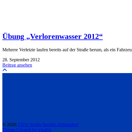
Übung „Verlorenwasser 2012“
Mehrere Verletzte laufen bereits auf der Straße herum, als ein Fah
28. September 2012
Beitrag ansehen
© 2026
THW Berlin Steglitz-Zehlendorf
Theme Created by
pipdig