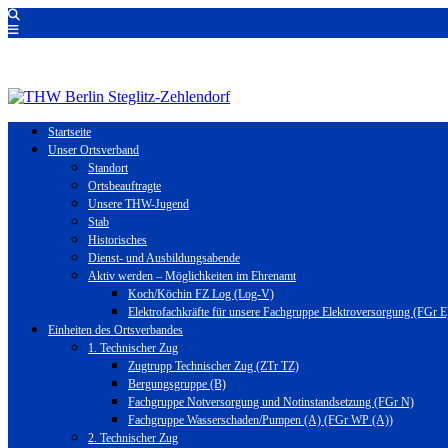
Startseite
Unser Ortsverband
Standort
Ortsbeauftragte
Unsere THW-Jugend
Stab
Historisches
Dienst- und Ausbildungsabende
Aktiv werden – Möglichkeiten im Ehrenamt
Koch/Köchin FZ Log (Log-V)
Elektrofachkräfte für unsere Fachgruppe Elektroversorgung (FGr E
Einheiten des Ortsverbandes
1. Technischer Zug
Zugtrupp Technischer Zug (ZTr TZ)
Bergungsgruppe (B)
Fachgruppe Notversorgung und Notinstandsetzung (FGr N)
Fachgruppe Wasserschaden/Pumpen (A) (FGr WP (A))
2. Technischer Zug