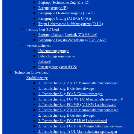
Zugtrupp Technischer Zug (ZTr TZ)
Bergungsgruppe (B)
Fachgruppe Elektroversorgung (FGr E)
Fachgruppe Ortung (A) (FGr O (A))
Trupp Unbemannte Luftfahrtsysteme (Tr UL)
Fachzug Log (FZ Log)
Zugtrupp Fachzug Logistik (ZTr FZ Log)
Fachgruppe Logistik-Verpflegung (FGr Log-V)
weitere Einheiten
Höhenrettungsgruppe
Beleuchtungskomponente
Jetfloat®
Einsatzgerüstsystem (EGS)
Technik im Ortsverband
Kraftfahrzeuge
1. Technischer Zug: ZTr TZ Mannschaftstransportwagen
1. Technischer Zug: B Gerätekraftwagen
1. Technischer Zug: FGr N Gerätekraftwagen
1. Technischer Zug: FGr WP (A) Mannschaftslastwagen IV
1. Technischer Zug: FGr WP (A) LKW Ladebordwand
2. Technischer Zug: ZTr TZ Mannschaftstransportwagen
2. Technischer Zug: B Gerätekraftwagen
2. Technischer Zug: FGr E LKW Ladebordwand
2. Technischer Zug: FGr O (A) Mannschaftstransportwagen
2. Technischer Zug: Tr UL Mannschaftstransportwagen