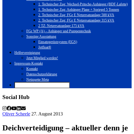
1. Technischer Zug: Wechsel-Pritsche-Anhänger (BDF-Lafette)
1. Technischer Zug: Anhänger Plane + Spriegel 5 Tonnen
2. Technischer Zug: FGr E Netzersatzanlage 500 kVA
2. Technischer Zug: FGr E Netzersatzanlage 315 kVA
2 TZ: Netzersatzanlage 175 kVA
FGr WP (A) – Anhänger und Pumpentechnik
Sonstige Ausstattung
Einsatzgerüstsystem (EGS)
Jetfloat®
Helfervereinigung
Jetzt Mitglied werden!
Impressum-Kontakt
Kontakt
Datenschutzerklärung
Netiquette Meta
Social Hub
Oliver Scheele
27. August 2013
Deichverteidigung – aktueller denn je