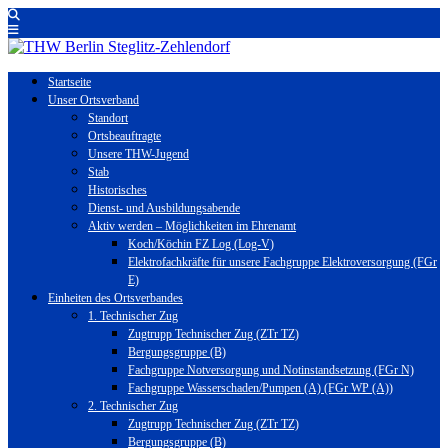
Startseite
Unser Ortsverband
Standort
Ortsbeauftragte
Unsere THW-Jugend
Stab
Historisches
Dienst- und Ausbildungsabende
Aktiv werden – Möglichkeiten im Ehrenamt
Koch/Köchin FZ Log (Log-V)
Elektrofachkräfte für unsere Fachgruppe Elektroversorgung (FGr
E)
Einheiten des Ortsverbandes
1. Technischer Zug
Zugtrupp Technischer Zug (ZTr TZ)
Bergungsgruppe (B)
Fachgruppe Notversorgung und Notinstandsetzung (FGr N)
Fachgruppe Wasserschaden/Pumpen (A) (FGr WP (A))
2. Technischer Zug
Zugtrupp Technischer Zug (ZTr TZ)
Bergungsgruppe (B)