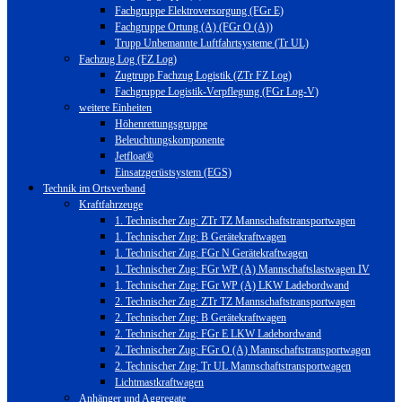
Fachgruppe Elektroversorgung (FGr E)
Fachgruppe Ortung (A) (FGr O (A))
Trupp Unbemannte Luftfahrtsysteme (Tr UL)
Fachzug Log (FZ Log)
Zugtrupp Fachzug Logistik (ZTr FZ Log)
Fachgruppe Logistik-Verpflegung (FGr Log-V)
weitere Einheiten
Höhenrettungsgruppe
Beleuchtungskomponente
Jetfloat®
Einsatzgerüstsystem (EGS)
Technik im Ortsverband
Kraftfahrzeuge
1. Technischer Zug: ZTr TZ Mannschaftstransportwagen
1. Technischer Zug: B Gerätekraftwagen
1. Technischer Zug: FGr N Gerätekraftwagen
1. Technischer Zug: FGr WP (A) Mannschaftslastwagen IV
1. Technischer Zug: FGr WP (A) LKW Ladebordwand
2. Technischer Zug: ZTr TZ Mannschaftstransportwagen
2. Technischer Zug: B Gerätekraftwagen
2. Technischer Zug: FGr E LKW Ladebordwand
2. Technischer Zug: FGr O (A) Mannschaftstransportwagen
2. Technischer Zug: Tr UL Mannschaftstransportwagen
Lichtmastkraftwagen
Anhänger und Aggregate