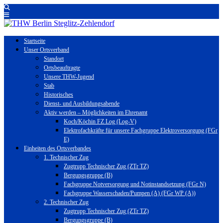
Startseite
Unser Ortsverband
Standort
Ortsbeauftragte
Unsere THW-Jugend
Stab
Historisches
Dienst- und Ausbildungsabende
Aktiv werden – Möglichkeiten im Ehrenamt
Koch/Köchin FZ Log (Log-V)
Elektrofachkräfte für unsere Fachgruppe Elektroversorgung (FGr
E)
Einheiten des Ortsverbandes
1. Technischer Zug
Zugtrupp Technischer Zug (ZTr TZ)
Bergungsgruppe (B)
Fachgruppe Notversorgung und Notinstandsetzung (FGr N)
Fachgruppe Wasserschaden/Pumpen (A) (FGr WP (A))
2. Technischer Zug
Zugtrupp Technischer Zug (ZTr TZ)
Bergungsgruppe (B)