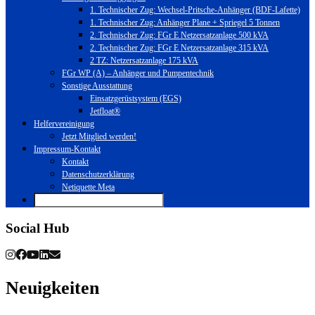
1. Technischer Zug: Wechsel-Pritsche-Anhänger (BDF-Lafette)
1. Technischer Zug: Anhänger Plane + Spriegel 5 Tonnen
2. Technischer Zug: FGr E Netzersatzanlage 500 kVA
2. Technischer Zug: FGr E Netzersatzanlage 315 kVA
2 TZ: Netzersatzanlage 175 kVA
FGr WP (A) – Anhänger und Pumpentechnik
Sonstige Ausstattung
Einsatzgerüstsystem (EGS)
Jetfloat®
Helfervereinigung
Jetzt Mitglied werden!
Impressum-Kontakt
Kontakt
Datenschutzerklärung
Netiquette Meta
Social Hub
Neuigkeiten