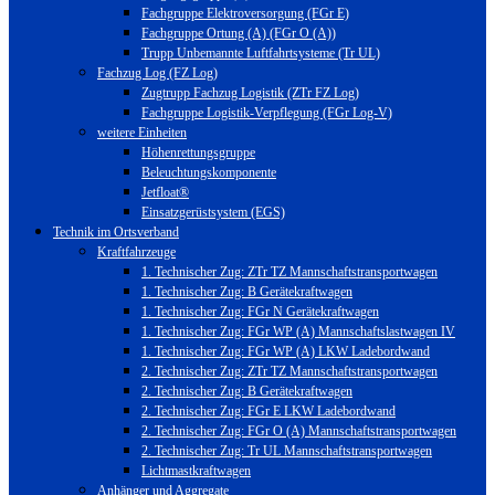
Fachgruppe Elektroversorgung (FGr E)
Fachgruppe Ortung (A) (FGr O (A))
Trupp Unbemannte Luftfahrtsysteme (Tr UL)
Fachzug Log (FZ Log)
Zugtrupp Fachzug Logistik (ZTr FZ Log)
Fachgruppe Logistik-Verpflegung (FGr Log-V)
weitere Einheiten
Höhenrettungsgruppe
Beleuchtungskomponente
Jetfloat®
Einsatzgerüstsystem (EGS)
Technik im Ortsverband
Kraftfahrzeuge
1. Technischer Zug: ZTr TZ Mannschaftstransportwagen
1. Technischer Zug: B Gerätekraftwagen
1. Technischer Zug: FGr N Gerätekraftwagen
1. Technischer Zug: FGr WP (A) Mannschaftslastwagen IV
1. Technischer Zug: FGr WP (A) LKW Ladebordwand
2. Technischer Zug: ZTr TZ Mannschaftstransportwagen
2. Technischer Zug: B Gerätekraftwagen
2. Technischer Zug: FGr E LKW Ladebordwand
2. Technischer Zug: FGr O (A) Mannschaftstransportwagen
2. Technischer Zug: Tr UL Mannschaftstransportwagen
Lichtmastkraftwagen
Anhänger und Aggregate