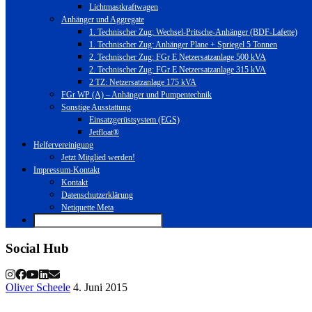
Lichtmastkraftwagen
Anhänger und Aggregate
1. Technischer Zug: Wechsel-Pritsche-Anhänger (BDF-Lafette)
1. Technischer Zug: Anhänger Plane + Spriegel 5 Tonnen
2. Technischer Zug: FGr E Netzersatzanlage 500 kVA
2. Technischer Zug: FGr E Netzersatzanlage 315 kVA
2 TZ: Netzersatzanlage 175 kVA
FGr WP (A) – Anhänger und Pumpentechnik
Sonstige Ausstattung
Einsatzgerüstsystem (EGS)
Jetfloat®
Helfervereinigung
Jetzt Mitglied werden!
Impressum-Kontakt
Kontakt
Datenschutzerklärung
Netiquette Meta
Social Hub
Oliver Scheele
4. Juni 2015