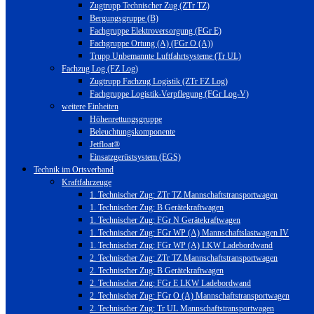
Zugtrupp Technischer Zug (ZTr TZ)
Bergungsgruppe (B)
Fachgruppe Elektroversorgung (FGr E)
Fachgruppe Ortung (A) (FGr O (A))
Trupp Unbemannte Luftfahrtsysteme (Tr UL)
Fachzug Log (FZ Log)
Zugtrupp Fachzug Logistik (ZTr FZ Log)
Fachgruppe Logistik-Verpflegung (FGr Log-V)
weitere Einheiten
Höhenrettungsgruppe
Beleuchtungskomponente
Jetfloat®
Einsatzgerüstsystem (EGS)
Technik im Ortsverband
Kraftfahrzeuge
1. Technischer Zug: ZTr TZ Mannschaftstransportwagen
1. Technischer Zug: B Gerätekraftwagen
1. Technischer Zug: FGr N Gerätekraftwagen
1. Technischer Zug: FGr WP (A) Mannschaftslastwagen IV
1. Technischer Zug: FGr WP (A) LKW Ladebordwand
2. Technischer Zug: ZTr TZ Mannschaftstransportwagen
2. Technischer Zug: B Gerätekraftwagen
2. Technischer Zug: FGr E LKW Ladebordwand
2. Technischer Zug: FGr O (A) Mannschaftstransportwagen
2. Technischer Zug: Tr UL Mannschaftstransportwagen