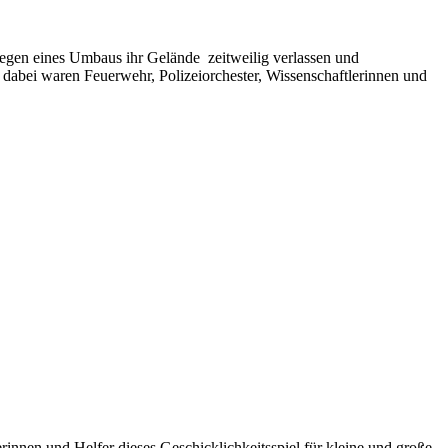
gen eines Umbaus ihr Gelände zeitweilig verlassen und
 dabei waren Feuerwehr, Polizeiorchester, Wissenschaftlerinnen und
innen und Helfer dieses Geschicklichkeitsspiel für kleine und große