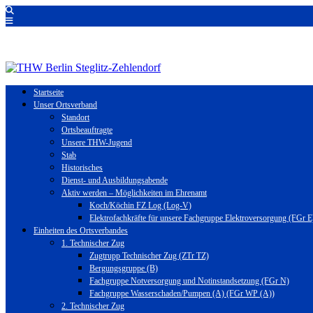
Startseite
Unser Ortsverband
Standort
Ortsbeauftragte
Unsere THW-Jugend
Stab
Historisches
Dienst- und Ausbildungsabende
Aktiv werden – Möglichkeiten im Ehrenamt
Koch/Köchin FZ Log (Log-V)
Elektrofachkräfte für unsere Fachgruppe Elektroversorgung (FGr E
Einheiten des Ortsverbandes
1. Technischer Zug
Zugtrupp Technischer Zug (ZTr TZ)
Bergungsgruppe (B)
Fachgruppe Notversorgung und Notinstandsetzung (FGr N)
Fachgruppe Wasserschaden/Pumpen (A) (FGr WP (A))
2. Technischer Zug