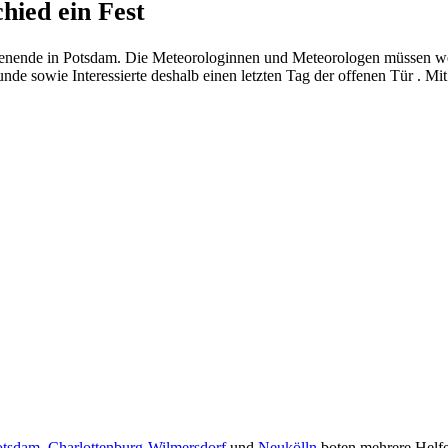
ied ein Fest
enende in Potsdam. Die Meteorologinnen und Meteorologen müssen we
de sowie Interessierte deshalb einen letzten Tag der offenen Tür . Mit
otsdam
,
Charlottenburg-Wilmersdorf
und
Neukölln
boten mehrere Helfer