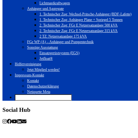
Lichtmastkraftwagen
Anhänger und Aggregate
1. Technischer Zug: Wechsel-Pritsche-Anhänger (BDF-Lafette)
1. Technischer Zug: Anhänger Plane + Spriegel 5 Tonnen
2. Technischer Zug: FGr E Netzersatzanlage 500 kVA
2. Technischer Zug: FGr E Netzersatzanlage 315 kVA
2 TZ: Netzersatzanlage 175 kVA
FGr WP (A) – Anhänger und Pumpentechnik
Sonstige Ausstattung
Einsatzgerüstsystem (EGS)
Jetfloat®
Helfervereinigung
Jetzt Mitglied werden!
Impressum-Kontakt
Kontakt
Datenschutzerklärung
Netiquette Meta
Social Hub