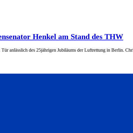
nensenator Henkel am Stand des THW
 Tür anlässlich des 25jährigen Jubiläums der Luftrettung in Berlin. 