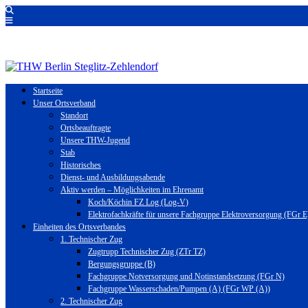
Startseite
Unser Ortsverband
Standort
Ortsbeauftragte
Unsere THW-Jugend
Stab
Historisches
Dienst- und Ausbildungsabende
Aktiv werden – Möglichkeiten im Ehrenamt
Koch/Köchin FZ Log (Log-V)
Elektrofachkräfte für unsere Fachgruppe Elektroversorgung (FGr E
Einheiten des Ortsverbandes
1. Technischer Zug
Zugtrupp Technischer Zug (ZTr TZ)
Bergungsgruppe (B)
Fachgruppe Notversorgung und Notinstandsetzung (FGr N)
Fachgruppe Wasserschaden/Pumpen (A) (FGr WP (A))
2. Technischer Zug