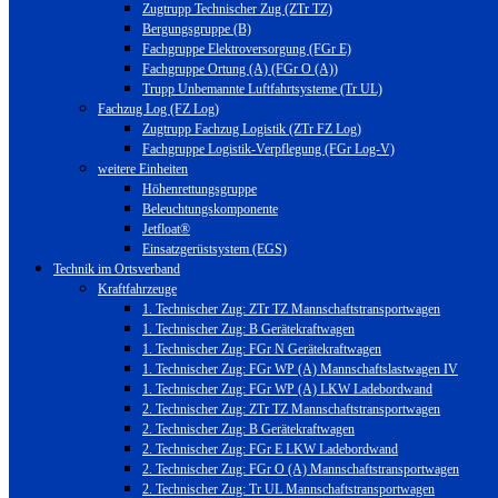
Zugtrupp Technischer Zug (ZTr TZ)
Bergungsgruppe (B)
Fachgruppe Elektroversorgung (FGr E)
Fachgruppe Ortung (A) (FGr O (A))
Trupp Unbemannte Luftfahrtsysteme (Tr UL)
Fachzug Log (FZ Log)
Zugtrupp Fachzug Logistik (ZTr FZ Log)
Fachgruppe Logistik-Verpflegung (FGr Log-V)
weitere Einheiten
Höhenrettungsgruppe
Beleuchtungskomponente
Jetfloat®
Einsatzgerüstsystem (EGS)
Technik im Ortsverband
Kraftfahrzeuge
1. Technischer Zug: ZTr TZ Mannschaftstransportwagen
1. Technischer Zug: B Gerätekraftwagen
1. Technischer Zug: FGr N Gerätekraftwagen
1. Technischer Zug: FGr WP (A) Mannschaftslastwagen IV
1. Technischer Zug: FGr WP (A) LKW Ladebordwand
2. Technischer Zug: ZTr TZ Mannschaftstransportwagen
2. Technischer Zug: B Gerätekraftwagen
2. Technischer Zug: FGr E LKW Ladebordwand
2. Technischer Zug: FGr O (A) Mannschaftstransportwagen
2. Technischer Zug: Tr UL Mannschaftstransportwagen