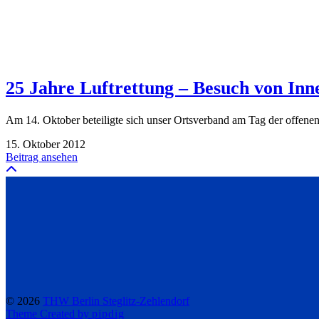
25 Jahre Luftrettung – Besuch von In
Am 14. Oktober beteiligte sich unser Ortsverband am Tag der offenen
15. Oktober 2012
Beitrag ansehen
© 2026
THW Berlin Steglitz-Zehlendorf
Theme Created by
pipdig