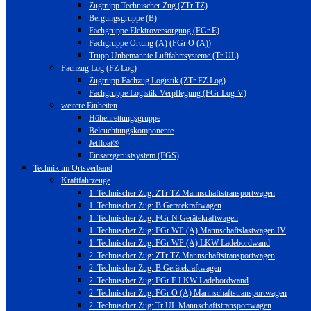
Zugtrupp Technischer Zug (ZTr TZ)
Bergungsgruppe (B)
Fachgruppe Elektroversorgung (FGr E)
Fachgruppe Ortung (A) (FGr O (A))
Trupp Unbemannte Luftfahrtsysteme (Tr UL)
Fachzug Log (FZ Log)
Zugtrupp Fachzug Logistik (ZTr FZ Log)
Fachgruppe Logistik-Verpflegung (FGr Log-V)
weitere Einheiten
Höhenrettungsgruppe
Beleuchtungskomponente
Jetfloat®
Einsatzgerüstsystem (EGS)
Technik im Ortsverband
Kraftfahrzeuge
1. Technischer Zug: ZTr TZ Mannschaftstransportwagen
1. Technischer Zug: B Gerätekraftwagen
1. Technischer Zug: FGr N Gerätekraftwagen
1. Technischer Zug: FGr WP (A) Mannschaftslastwagen IV
1. Technischer Zug: FGr WP (A) LKW Ladebordwand
2. Technischer Zug: ZTr TZ Mannschaftstransportwagen
2. Technischer Zug: B Gerätekraftwagen
2. Technischer Zug: FGr E LKW Ladebordwand
2. Technischer Zug: FGr O (A) Mannschaftstransportwagen
2. Technischer Zug: Tr UL Mannschaftstransportwagen