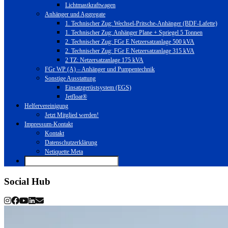
Lichtmastkraftwagen
Anhänger und Aggregate
1. Technischer Zug: Wechsel-Pritsche-Anhänger (BDF-Lafette)
1. Technischer Zug: Anhänger Plane + Spriegel 5 Tonnen
2. Technischer Zug: FGr E Netzersatzanlage 500 kVA
2. Technischer Zug: FGr E Netzersatzanlage 315 kVA
2 TZ: Netzersatzanlage 175 kVA
FGr WP (A) – Anhänger und Pumpentechnik
Sonstige Ausstattung
Einsatzgerüstsystem (EGS)
Jetfloat®
Helfervereinigung
Jetzt Mitglied werden!
Impressum-Kontakt
Kontakt
Datenschutzerklärung
Netiquette Meta
Social Hub