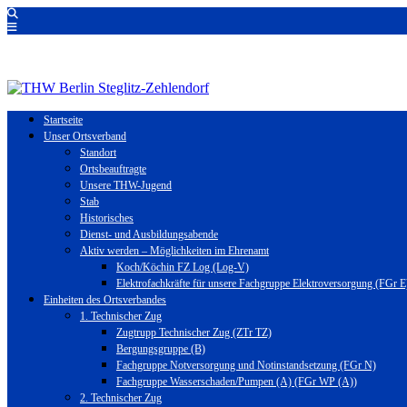
Startseite
Unser Ortsverband
Standort
Ortsbeauftragte
Unsere THW-Jugend
Stab
Historisches
Dienst- und Ausbildungsabende
Aktiv werden – Möglichkeiten im Ehrenamt
Koch/Köchin FZ Log (Log-V)
Elektrofachkräfte für unsere Fachgruppe Elektroversorgung (FGr E
Einheiten des Ortsverbandes
1. Technischer Zug
Zugtrupp Technischer Zug (ZTr TZ)
Bergungsgruppe (B)
Fachgruppe Notversorgung und Notinstandsetzung (FGr N)
Fachgruppe Wasserschaden/Pumpen (A) (FGr WP (A))
2. Technischer Zug