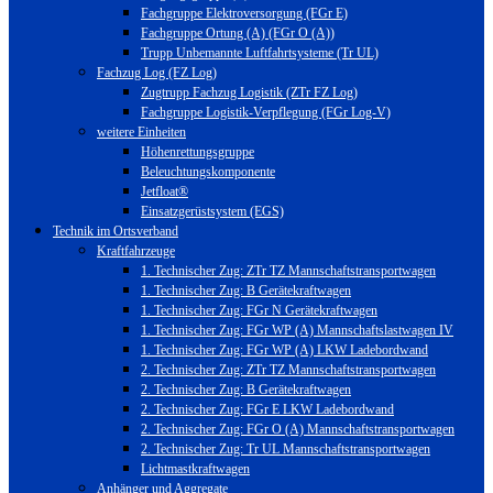
Fachgruppe Elektroversorgung (FGr E)
Fachgruppe Ortung (A) (FGr O (A))
Trupp Unbemannte Luftfahrtsysteme (Tr UL)
Fachzug Log (FZ Log)
Zugtrupp Fachzug Logistik (ZTr FZ Log)
Fachgruppe Logistik-Verpflegung (FGr Log-V)
weitere Einheiten
Höhenrettungsgruppe
Beleuchtungskomponente
Jetfloat®
Einsatzgerüstsystem (EGS)
Technik im Ortsverband
Kraftfahrzeuge
1. Technischer Zug: ZTr TZ Mannschaftstransportwagen
1. Technischer Zug: B Gerätekraftwagen
1. Technischer Zug: FGr N Gerätekraftwagen
1. Technischer Zug: FGr WP (A) Mannschaftslastwagen IV
1. Technischer Zug: FGr WP (A) LKW Ladebordwand
2. Technischer Zug: ZTr TZ Mannschaftstransportwagen
2. Technischer Zug: B Gerätekraftwagen
2. Technischer Zug: FGr E LKW Ladebordwand
2. Technischer Zug: FGr O (A) Mannschaftstransportwagen
2. Technischer Zug: Tr UL Mannschaftstransportwagen
Lichtmastkraftwagen
Anhänger und Aggregate