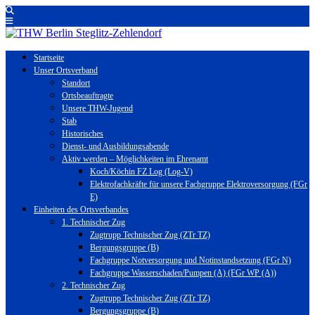
Startseite
Unser Ortsverband
Standort
Ortsbeauftragte
Unsere THW-Jugend
Stab
Historisches
Dienst- und Ausbildungsabende
Aktiv werden – Möglichkeiten im Ehrenamt
Koch/Köchin FZ Log (Log-V)
Elektrofachkräfte für unsere Fachgruppe Elektroversorgung (FGr
E)
Einheiten des Ortsverbandes
1. Technischer Zug
Zugtrupp Technischer Zug (ZTr TZ)
Bergungsgruppe (B)
Fachgruppe Notversorgung und Notinstandsetzung (FGr N)
Fachgruppe Wasserschaden/Pumpen (A) (FGr WP (A))
2. Technischer Zug
Zugtrupp Technischer Zug (ZTr TZ)
Bergungsgruppe (B)