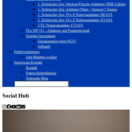
1. Technischer Zug: Wechsel-Pritsche-Anhänger (BDF-Lafette)
1. Technischer Zug: Anhänger Plane + Spriegel 5 Tonnen
2. Technischer Zug: FGr E Netzersatzanlage 500 kVA
2. Technischer Zug: FGr E Netzersatzanlage 315 kVA
2 TZ: Netzersatzanlage 175 kVA
FGr WP (A) – Anhänger und Pumpentechnik
Sonstige Ausstattung
Einsatzgerüstsystem (EGS)
Jetfloat®
Helfervereinigung
Jetzt Mitglied werden!
Impressum-Kontakt
Kontakt
Datenschutzerklärung
Netiquette Meta
Social Hub