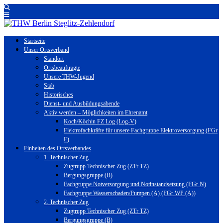
Startseite
Unser Ortsverband
Standort
Ortsbeauftragte
Unsere THW-Jugend
Stab
Historisches
Dienst- und Ausbildungsabende
Aktiv werden – Möglichkeiten im Ehrenamt
Koch/Köchin FZ Log (Log-V)
Elektrofachkräfte für unsere Fachgruppe Elektroversorgung (FGr
E)
Einheiten des Ortsverbandes
1. Technischer Zug
Zugtrupp Technischer Zug (ZTr TZ)
Bergungsgruppe (B)
Fachgruppe Notversorgung und Notinstandsetzung (FGr N)
Fachgruppe Wasserschaden/Pumpen (A) (FGr WP (A))
2. Technischer Zug
Zugtrupp Technischer Zug (ZTr TZ)
Bergungsgruppe (B)