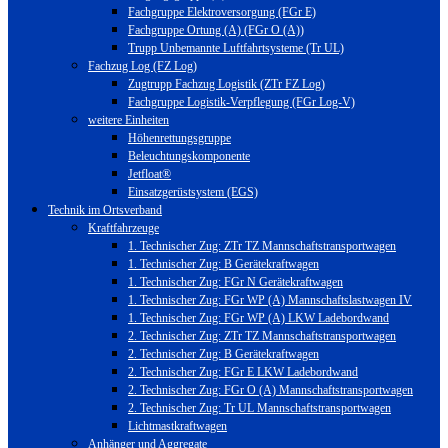
Fachgruppe Elektroversorgung (FGr E)
Fachgruppe Ortung (A) (FGr O (A))
Trupp Unbemannte Luftfahrtsysteme (Tr UL)
Fachzug Log (FZ Log)
Zugtrupp Fachzug Logistik (ZTr FZ Log)
Fachgruppe Logistik-Verpflegung (FGr Log-V)
weitere Einheiten
Höhenrettungsgruppe
Beleuchtungskomponente
Jetfloat®
Einsatzgerüstsystem (EGS)
Technik im Ortsverband
Kraftfahrzeuge
1. Technischer Zug: ZTr TZ Mannschaftstransportwagen
1. Technischer Zug: B Gerätekraftwagen
1. Technischer Zug: FGr N Gerätekraftwagen
1. Technischer Zug: FGr WP (A) Mannschaftslastwagen IV
1. Technischer Zug: FGr WP (A) LKW Ladebordwand
2. Technischer Zug: ZTr TZ Mannschaftstransportwagen
2. Technischer Zug: B Gerätekraftwagen
2. Technischer Zug: FGr E LKW Ladebordwand
2. Technischer Zug: FGr O (A) Mannschaftstransportwagen
2. Technischer Zug: Tr UL Mannschaftstransportwagen
Lichtmastkraftwagen
Anhänger und Aggregate