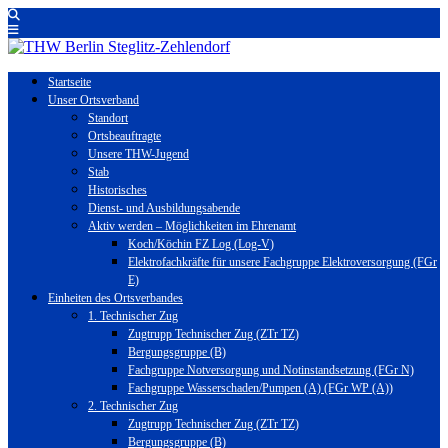
Startseite
Unser Ortsverband
Standort
Ortsbeauftragte
Unsere THW-Jugend
Stab
Historisches
Dienst- und Ausbildungsabende
Aktiv werden – Möglichkeiten im Ehrenamt
Koch/Köchin FZ Log (Log-V)
Elektrofachkräfte für unsere Fachgruppe Elektroversorgung (FGr
E)
Einheiten des Ortsverbandes
1. Technischer Zug
Zugtrupp Technischer Zug (ZTr TZ)
Bergungsgruppe (B)
Fachgruppe Notversorgung und Notinstandsetzung (FGr N)
Fachgruppe Wasserschaden/Pumpen (A) (FGr WP (A))
2. Technischer Zug
Zugtrupp Technischer Zug (ZTr TZ)
Bergungsgruppe (B)