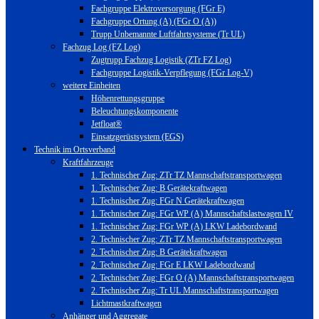
Fachgruppe Elektroversorgung (FGr E)
Fachgruppe Ortung (A) (FGr O (A))
Trupp Unbemannte Luftfahrtsysteme (Tr UL)
Fachzug Log (FZ Log)
Zugtrupp Fachzug Logistik (ZTr FZ Log)
Fachgruppe Logistik-Verpflegung (FGr Log-V)
weitere Einheiten
Höhenrettungsgruppe
Beleuchtungskomponente
Jetfloat®
Einsatzgerüstsystem (EGS)
Technik im Ortsverband
Kraftfahrzeuge
1. Technischer Zug: ZTr TZ Mannschaftstransportwagen
1. Technischer Zug: B Gerätekraftwagen
1. Technischer Zug: FGr N Gerätekraftwagen
1. Technischer Zug: FGr WP (A) Mannschaftslastwagen IV
1. Technischer Zug: FGr WP (A) LKW Ladebordwand
2. Technischer Zug: ZTr TZ Mannschaftstransportwagen
2. Technischer Zug: B Gerätekraftwagen
2. Technischer Zug: FGr E LKW Ladebordwand
2. Technischer Zug: FGr O (A) Mannschaftstransportwagen
2. Technischer Zug: Tr UL Mannschaftstransportwagen
Lichtmastkraftwagen
Anhänger und Aggregate