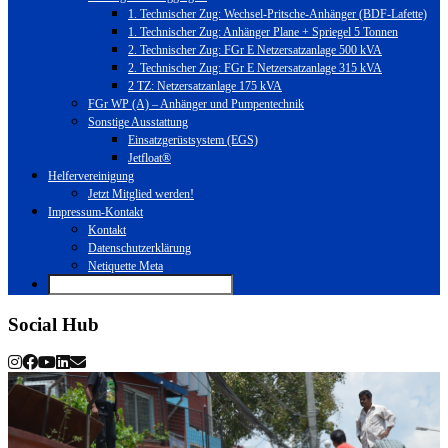
1. Technischer Zug: Wechsel-Pritsche-Anhänger (BDF-Lafette)
1. Technischer Zug: Anhänger Plane + Spriegel 5 Tonnen
2. Technischer Zug: FGr E Netzersatzanlage 500 kVA
2. Technischer Zug: FGr E Netzersatzanlage 315 kVA
2 TZ: Netzersatzanlage 175 kVA
FGr WP (A) – Anhänger und Pumpentechnik
Sonstige Ausstattung
Einsatzgerüstsystem (EGS)
Jetfloat®
Helfervereinigung
Jetzt Mitglied werden!
Impressum-Kontakt
Kontakt
Datenschutzerklärung
Netiquette Meta
Social Hub