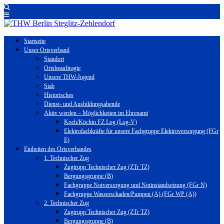
Startseite
Unser Ortsverband
Standort
Ortsbeauftragte
Unsere THW-Jugend
Stab
Historisches
Dienst- und Ausbildungsabende
Aktiv werden – Möglichkeiten im Ehrenamt
Koch/Köchin FZ Log (Log-V)
Elektrofachkräfte für unsere Fachgruppe Elektroversorgung (FGr
E)
Einheiten des Ortsverbandes
1. Technischer Zug
Zugtrupp Technischer Zug (ZTr TZ)
Bergungsgruppe (B)
Fachgruppe Notversorgung und Notinstandsetzung (FGr N)
Fachgruppe Wasserschaden/Pumpen (A) (FGr WP (A))
2. Technischer Zug
Zugtrupp Technischer Zug (ZTr TZ)
Bergungsgruppe (B)