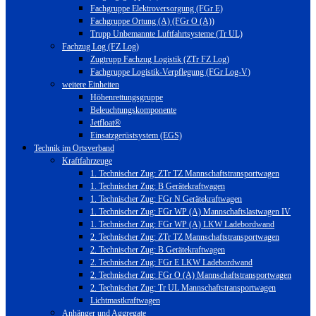
Fachgruppe Elektroversorgung (FGr E)
Fachgruppe Ortung (A) (FGr O (A))
Trupp Unbemannte Luftfahrtsysteme (Tr UL)
Fachzug Log (FZ Log)
Zugtrupp Fachzug Logistik (ZTr FZ Log)
Fachgruppe Logistik-Verpflegung (FGr Log-V)
weitere Einheiten
Höhenrettungsgruppe
Beleuchtungskomponente
Jetfloat®
Einsatzgerüstsystem (EGS)
Technik im Ortsverband
Kraftfahrzeuge
1. Technischer Zug: ZTr TZ Mannschaftstransportwagen
1. Technischer Zug: B Gerätekraftwagen
1. Technischer Zug: FGr N Gerätekraftwagen
1. Technischer Zug: FGr WP (A) Mannschaftslastwagen IV
1. Technischer Zug: FGr WP (A) LKW Ladebordwand
2. Technischer Zug: ZTr TZ Mannschaftstransportwagen
2. Technischer Zug: B Gerätekraftwagen
2. Technischer Zug: FGr E LKW Ladebordwand
2. Technischer Zug: FGr O (A) Mannschaftstransportwagen
2. Technischer Zug: Tr UL Mannschaftstransportwagen
Lichtmastkraftwagen
Anhänger und Aggregate