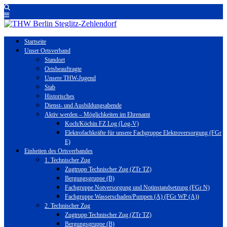
Startseite
Unser Ortsverband
Standort
Ortsbeauftragte
Unsere THW-Jugend
Stab
Historisches
Dienst- und Ausbildungsabende
Aktiv werden – Möglichkeiten im Ehrenamt
Koch/Köchin FZ Log (Log-V)
Elektrofachkräfte für unsere Fachgruppe Elektroversorgung (FGr
E)
Einheiten des Ortsverbandes
1. Technischer Zug
Zugtrupp Technischer Zug (ZTr TZ)
Bergungsgruppe (B)
Fachgruppe Notversorgung und Notinstandsetzung (FGr N)
Fachgruppe Wasserschaden/Pumpen (A) (FGr WP (A))
2. Technischer Zug
Zugtrupp Technischer Zug (ZTr TZ)
Bergungsgruppe (B)