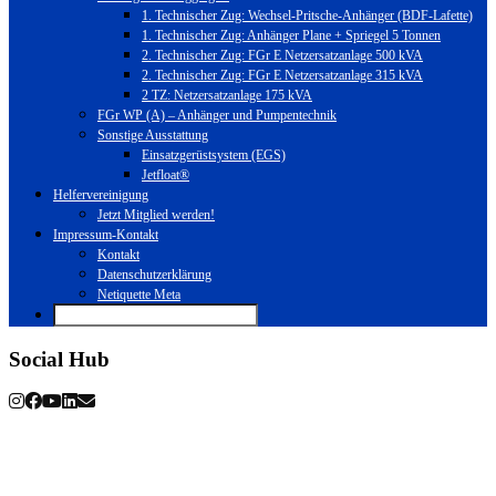
1. Technischer Zug: Wechsel-Pritsche-Anhänger (BDF-Lafette)
1. Technischer Zug: Anhänger Plane + Spriegel 5 Tonnen
2. Technischer Zug: FGr E Netzersatzanlage 500 kVA
2. Technischer Zug: FGr E Netzersatzanlage 315 kVA
2 TZ: Netzersatzanlage 175 kVA
FGr WP (A) – Anhänger und Pumpentechnik
Sonstige Ausstattung
Einsatzgerüstsystem (EGS)
Jetfloat®
Helfervereinigung
Jetzt Mitglied werden!
Impressum-Kontakt
Kontakt
Datenschutzerklärung
Netiquette Meta
Social Hub