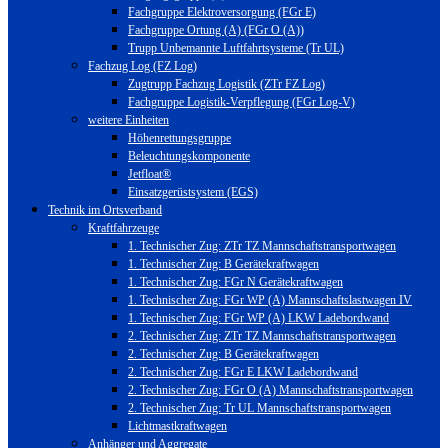
Fachgruppe Elektroversorgung (FGr E)
Fachgruppe Ortung (A) (FGr O (A))
Trupp Unbemannte Luftfahrtsysteme (Tr UL)
Fachzug Log (FZ Log)
Zugtrupp Fachzug Logistik (ZTr FZ Log)
Fachgruppe Logistik-Verpflegung (FGr Log-V)
weitere Einheiten
Höhenrettungsgruppe
Beleuchtungskomponente
Jetfloat®
Einsatzgerüstsystem (EGS)
Technik im Ortsverband
Kraftfahrzeuge
1. Technischer Zug: ZTr TZ Mannschaftstransportwagen
1. Technischer Zug: B Gerätekraftwagen
1. Technischer Zug: FGr N Gerätekraftwagen
1. Technischer Zug: FGr WP (A) Mannschaftslastwagen IV
1. Technischer Zug: FGr WP (A) LKW Ladebordwand
2. Technischer Zug: ZTr TZ Mannschaftstransportwagen
2. Technischer Zug: B Gerätekraftwagen
2. Technischer Zug: FGr E LKW Ladebordwand
2. Technischer Zug: FGr O (A) Mannschaftstransportwagen
2. Technischer Zug: Tr UL Mannschaftstransportwagen
Lichtmastkraftwagen
Anhänger und Aggregate