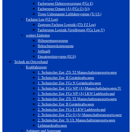
Fachgruppe Elektroversorgung (FGr E)
Fachgruppe Ortung (A) (FGr O (A))
Trupp Unbemannte Luftfahrtsysteme (Tr UL)
Fachzug Log (FZ Log)
Zugtrupp Fachzug Logistik (ZTr FZ Log)
Fachgruppe Logistik-Verpflegung (FGr Log-V)
weitere Einheiten
Höhenrettungsgruppe
Beleuchtungskomponente
Jetfloat®
Einsatzgerüstsystem (EGS)
Technik im Ortsverband
Kraftfahrzeuge
1. Technischer Zug: ZTr TZ Mannschaftstransportwagen
1. Technischer Zug: B Gerätekraftwagen
1. Technischer Zug: FGr N Gerätekraftwagen
1. Technischer Zug: FGr WP (A) Mannschaftslastwagen IV
1. Technischer Zug: FGr WP (A) LKW Ladebordwand
2. Technischer Zug: ZTr TZ Mannschaftstransportwagen
2. Technischer Zug: B Gerätekraftwagen
2. Technischer Zug: FGr E LKW Ladebordwand
2. Technischer Zug: FGr O (A) Mannschaftstransportwagen
2. Technischer Zug: Tr UL Mannschaftstransportwagen
Lichtmastkraftwagen
Anhänger und Aggregate