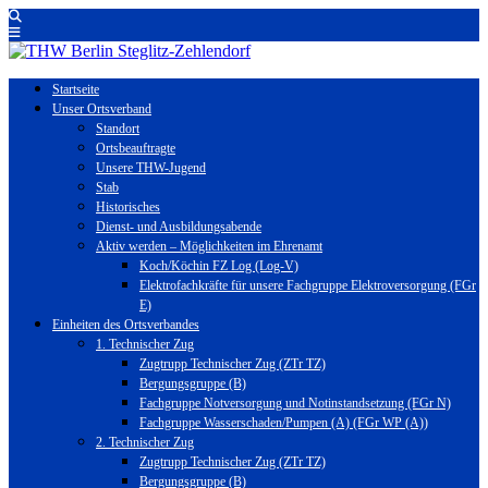
Startseite
Unser Ortsverband
Standort
Ortsbeauftragte
Unsere THW-Jugend
Stab
Historisches
Dienst- und Ausbildungsabende
Aktiv werden – Möglichkeiten im Ehrenamt
Koch/Köchin FZ Log (Log-V)
Elektrofachkräfte für unsere Fachgruppe Elektroversorgung (FGr
E)
Einheiten des Ortsverbandes
1. Technischer Zug
Zugtrupp Technischer Zug (ZTr TZ)
Bergungsgruppe (B)
Fachgruppe Notversorgung und Notinstandsetzung (FGr N)
Fachgruppe Wasserschaden/Pumpen (A) (FGr WP (A))
2. Technischer Zug
Zugtrupp Technischer Zug (ZTr TZ)
Bergungsgruppe (B)