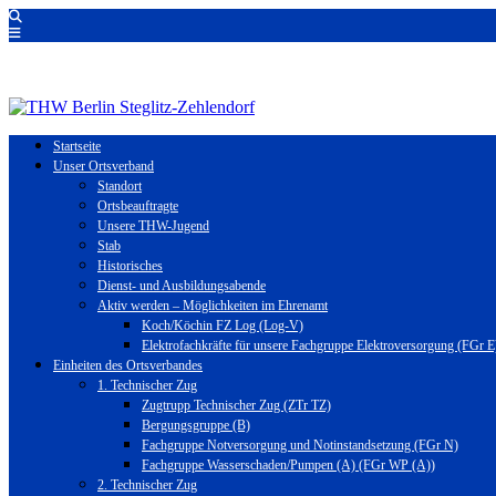
Startseite
Unser Ortsverband
Standort
Ortsbeauftragte
Unsere THW-Jugend
Stab
Historisches
Dienst- und Ausbildungsabende
Aktiv werden – Möglichkeiten im Ehrenamt
Koch/Köchin FZ Log (Log-V)
Elektrofachkräfte für unsere Fachgruppe Elektroversorgung (FGr E
Einheiten des Ortsverbandes
1. Technischer Zug
Zugtrupp Technischer Zug (ZTr TZ)
Bergungsgruppe (B)
Fachgruppe Notversorgung und Notinstandsetzung (FGr N)
Fachgruppe Wasserschaden/Pumpen (A) (FGr WP (A))
2. Technischer Zug