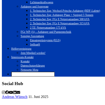
Lichtmastkraftwagen
Anhänger und Aggregate
1. Technischer Zug: Wechsel-Pritsche-Anhänger (BDF-Lafette)
1. Technischer Zug: Anhänger Plane + Spriegel 5 Tonnen
2. Technischer Zug: FGr E Netzersatzanlage 500 kVA
2. Technischer Zug: FGr E Netzersatzanlage 315 kVA
2 TZ: Netzersatzanlage 175 kVA
FGr WP (A) – Anhänger und Pumpentechnik
Sonstige Ausstattung
Einsatzgerüstsystem (EGS)
Jetfloat®
Helfervereinigung
Jetzt Mitglied werden!
Impressum-Kontakt
Kontakt
Datenschutzerklärung
Netiquette Meta
Social Hub
Andreas Wünsch
11. Juni 2025