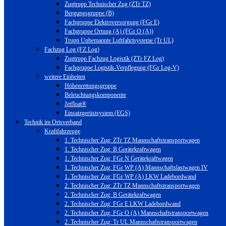
Zugtrupp Technischer Zug (ZTr TZ)
Bergungsgruppe (B)
Fachgruppe Elektroversorgung (FGr E)
Fachgruppe Ortung (A) (FGr O (A))
Trupp Unbemannte Luftfahrtsysteme (Tr UL)
Fachzug Log (FZ Log)
Zugtrupp Fachzug Logistik (ZTr FZ Log)
Fachgruppe Logistik-Verpflegung (FGr Log-V)
weitere Einheiten
Höhenrettungsgruppe
Beleuchtungskomponente
Jetfloat®
Einsatzgerüstsystem (EGS)
Technik im Ortsverband
Kraftfahrzeuge
1. Technischer Zug: ZTr TZ Mannschaftstransportwagen
1. Technischer Zug: B Gerätekraftwagen
1. Technischer Zug: FGr N Gerätekraftwagen
1. Technischer Zug: FGr WP (A) Mannschaftslastwagen IV
1. Technischer Zug: FGr WP (A) LKW Ladebordwand
2. Technischer Zug: ZTr TZ Mannschaftstransportwagen
2. Technischer Zug: B Gerätekraftwagen
2. Technischer Zug: FGr E LKW Ladebordwand
2. Technischer Zug: FGr O (A) Mannschaftstransportwagen
2. Technischer Zug: Tr UL Mannschaftstransportwagen