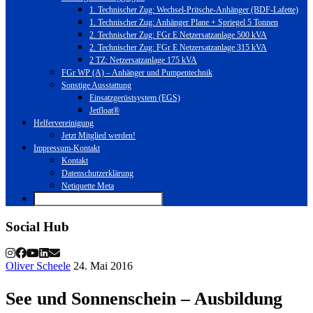
1. Technischer Zug: Wechsel-Pritsche-Anhänger (BDF-Lafette)
1. Technischer Zug: Anhänger Plane + Spriegel 5 Tonnen
2. Technischer Zug: FGr E Netzersatzanlage 500 kVA
2. Technischer Zug: FGr E Netzersatzanlage 315 kVA
2 TZ: Netzersatzanlage 175 kVA
FGr WP (A) – Anhänger und Pumpentechnik
Sonstige Ausstattung
Einsatzgerüstsystem (EGS)
Jetfloat®
Helfervereinigung
Jetzt Mitglied werden!
Impressum-Kontakt
Kontakt
Datenschutzerklärung
Netiquette Meta
Social Hub
Oliver Scheele
24. Mai 2016
See und Sonnenschein – Ausbildung