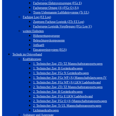
Fachgruppe Elektroversorgung (FGr E)
Fachgruppe Ortung (A) (FGr O (A))
Trupp Unbemannte Luftfahrtsysteme (Tr UL)
Fachzug Log (FZ Log)
Zugtrupp Fachzug Logistik (ZTr FZ Log)
Fachgruppe Logistik-Verpflegung (FGr Log-V)
weitere Einheiten
Höhenrettungsgruppe
Beleuchtungskomponente
Jetfloat®
Einsatzgerüstsystem (EGS)
Technik im Ortsverband
Kraftfahrzeuge
1. Technischer Zug: ZTr TZ Mannschaftstransportwagen
1. Technischer Zug: B Gerätekraftwagen
1. Technischer Zug: FGr N Gerätekraftwagen
1. Technischer Zug: FGr WP (A) Mannschaftslastwagen IV
1. Technischer Zug: FGr WP (A) LKW Ladebordwand
2. Technischer Zug: ZTr TZ Mannschaftstransportwagen
2. Technischer Zug: B Gerätekraftwagen
2. Technischer Zug: FGr E LKW Ladebordwand
2. Technischer Zug: FGr O (A) Mannschaftstransportwagen
2. Technischer Zug: Tr UL Mannschaftstransportwagen
Lichtmastkraftwagen
Anhänger und Aggregate