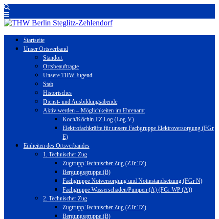
Startseite
Unser Ortsverband
Standort
Ortsbeauftragte
Unsere THW-Jugend
Stab
Historisches
Dienst- und Ausbildungsabende
Aktiv werden – Möglichkeiten im Ehrenamt
Koch/Köchin FZ Log (Log-V)
Elektrofachkräfte für unsere Fachgruppe Elektroversorgung (FGr
E)
Einheiten des Ortsverbandes
1. Technischer Zug
Zugtrupp Technischer Zug (ZTr TZ)
Bergungsgruppe (B)
Fachgruppe Notversorgung und Notinstandsetzung (FGr N)
Fachgruppe Wasserschaden/Pumpen (A) (FGr WP (A))
2. Technischer Zug
Zugtrupp Technischer Zug (ZTr TZ)
Bergungsgruppe (B)