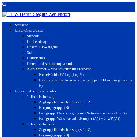
Startseite
Unser Ortsverband
Standort
Ortsbeauftragte
Unsere THW-Jugend
Stab
Historisches
Dienst- und Ausbildungsabende
Aktiv werden – Möglichkeiten im Ehrenamt
Koch/Köchin FZ Log (Log-V)
Elektrofachkräfte für unsere Fachgruppe Elektroversorgung (FGr
E)
Einheiten des Ortsverbandes
1. Technischer Zug
Zugtrupp Technischer Zug (ZTr TZ)
Bergungsgruppe (B)
Fachgruppe Notversorgung und Notinstandsetzung (FGr N)
Fachgruppe Wasserschaden/Pumpen (A) (FGr WP (A))
2. Technischer Zug
Zugtrupp Technischer Zug (ZTr TZ)
Bergungsgruppe (B)