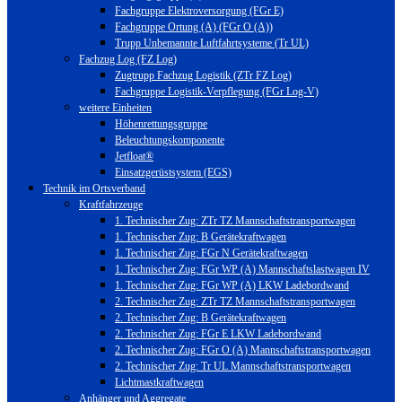
Fachgruppe Elektroversorgung (FGr E)
Fachgruppe Ortung (A) (FGr O (A))
Trupp Unbemannte Luftfahrtsysteme (Tr UL)
Fachzug Log (FZ Log)
Zugtrupp Fachzug Logistik (ZTr FZ Log)
Fachgruppe Logistik-Verpflegung (FGr Log-V)
weitere Einheiten
Höhenrettungsgruppe
Beleuchtungskomponente
Jetfloat®
Einsatzgerüstsystem (EGS)
Technik im Ortsverband
Kraftfahrzeuge
1. Technischer Zug: ZTr TZ Mannschaftstransportwagen
1. Technischer Zug: B Gerätekraftwagen
1. Technischer Zug: FGr N Gerätekraftwagen
1. Technischer Zug: FGr WP (A) Mannschaftslastwagen IV
1. Technischer Zug: FGr WP (A) LKW Ladebordwand
2. Technischer Zug: ZTr TZ Mannschaftstransportwagen
2. Technischer Zug: B Gerätekraftwagen
2. Technischer Zug: FGr E LKW Ladebordwand
2. Technischer Zug: FGr O (A) Mannschaftstransportwagen
2. Technischer Zug: Tr UL Mannschaftstransportwagen
Lichtmastkraftwagen
Anhänger und Aggregate