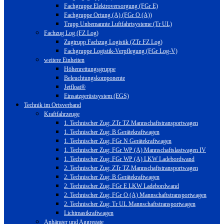
Fachgruppe Elektroversorgung (FGr E)
Fachgruppe Ortung (A) (FGr O (A))
Trupp Unbemannte Luftfahrtsysteme (Tr UL)
Fachzug Log (FZ Log)
Zugtrupp Fachzug Logistik (ZTr FZ Log)
Fachgruppe Logistik-Verpflegung (FGr Log-V)
weitere Einheiten
Höhenrettungsgruppe
Beleuchtungskomponente
Jetfloat®
Einsatzgerüstsystem (EGS)
Technik im Ortsverband
Kraftfahrzeuge
1. Technischer Zug: ZTr TZ Mannschaftstransportwagen
1. Technischer Zug: B Gerätekraftwagen
1. Technischer Zug: FGr N Gerätekraftwagen
1. Technischer Zug: FGr WP (A) Mannschaftslastwagen IV
1. Technischer Zug: FGr WP (A) LKW Ladebordwand
2. Technischer Zug: ZTr TZ Mannschaftstransportwagen
2. Technischer Zug: B Gerätekraftwagen
2. Technischer Zug: FGr E LKW Ladebordwand
2. Technischer Zug: FGr O (A) Mannschaftstransportwagen
2. Technischer Zug: Tr UL Mannschaftstransportwagen
Lichtmastkraftwagen
Anhänger und Aggregate