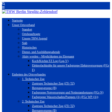
Startseite
Unser Ortsverband
Standort
Ortsbeauftragte
Unsere THW-Jugend
Stab
Historisches
Dienst- und Ausbildungsabende
Aktiv werden – Möglichkeiten im Ehrenamt
Koch/Köchin FZ Log (Log-V)
Elektrofachkräfte für unsere Fachgruppe Elektroversorgung (FGr
E)
Einheiten des Ortsverbandes
1. Technischer Zug
Zugtrupp Technischer Zug (ZTr TZ)
Bergungsgruppe (B)
Fachgruppe Notversorgung und Notinstandsetzung (FGr N)
Fachgruppe Wasserschaden/Pumpen (A) (FGr WP (A))
2. Technischer Zug
Zugtrupp Technischer Zug (ZTr TZ)
Bergungsgruppe (B)