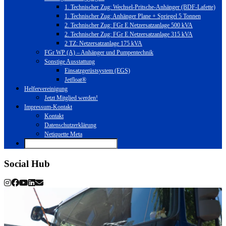
1. Technischer Zug: Wechsel-Pritsche-Anhänger (BDF-Lafette)
1. Technischer Zug: Anhänger Plane + Spriegel 5 Tonnen
2. Technischer Zug: FGr E Netzersatzanlage 500 kVA
2. Technischer Zug: FGr E Netzersatzanlage 315 kVA
2 TZ: Netzersatzanlage 175 kVA
FGr WP (A) – Anhänger und Pumpentechnik
Sonstige Ausstattung
Einsatzgerüstsystem (EGS)
Jetfloat®
Helfervereinigung
Jetzt Mitglied werden!
Impressum-Kontakt
Kontakt
Datenschutzerklärung
Netiquette Meta
Social Hub