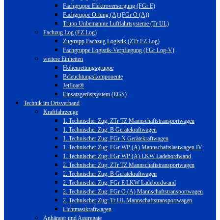
Fachgruppe Elektroversorgung (FGr E)
Fachgruppe Ortung (A) (FGr O (A))
Trupp Unbemannte Luftfahrtsysteme (Tr UL)
Fachzug Log (FZ Log)
Zugtrupp Fachzug Logistik (ZTr FZ Log)
Fachgruppe Logistik-Verpflegung (FGr Log-V)
weitere Einheiten
Höhenrettungsgruppe
Beleuchtungskomponente
Jetfloat®
Einsatzgerüstsystem (EGS)
Technik im Ortsverband
Kraftfahrzeuge
1. Technischer Zug: ZTr TZ Mannschaftstransportwagen
1. Technischer Zug: B Gerätekraftwagen
1. Technischer Zug: FGr N Gerätekraftwagen
1. Technischer Zug: FGr WP (A) Mannschaftslastwagen IV
1. Technischer Zug: FGr WP (A) LKW Ladebordwand
2. Technischer Zug: ZTr TZ Mannschaftstransportwagen
2. Technischer Zug: B Gerätekraftwagen
2. Technischer Zug: FGr E LKW Ladebordwand
2. Technischer Zug: FGr O (A) Mannschaftstransportwagen
2. Technischer Zug: Tr UL Mannschaftstransportwagen
Lichtmastkraftwagen
Anhänger und Aggregate