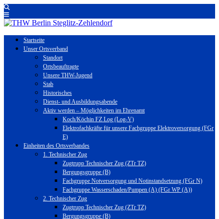
Startseite
Unser Ortsverband
Standort
Ortsbeauftragte
Unsere THW-Jugend
Stab
Historisches
Dienst- und Ausbildungsabende
Aktiv werden – Möglichkeiten im Ehrenamt
Koch/Köchin FZ Log (Log-V)
Elektrofachkräfte für unsere Fachgruppe Elektroversorgung (FGr
E)
Einheiten des Ortsverbandes
1. Technischer Zug
Zugtrupp Technischer Zug (ZTr TZ)
Bergungsgruppe (B)
Fachgruppe Notversorgung und Notinstandsetzung (FGr N)
Fachgruppe Wasserschaden/Pumpen (A) (FGr WP (A))
2. Technischer Zug
Zugtrupp Technischer Zug (ZTr TZ)
Bergungsgruppe (B)