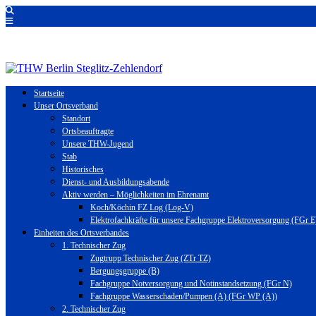
Startseite
Unser Ortsverband
Standort
Ortsbeauftragte
Unsere THW-Jugend
Stab
Historisches
Dienst- und Ausbildungsabende
Aktiv werden – Möglichkeiten im Ehrenamt
Koch/Köchin FZ Log (Log-V)
Elektrofachkräfte für unsere Fachgruppe Elektroversorgung (FGr E
Einheiten des Ortsverbandes
1. Technischer Zug
Zugtrupp Technischer Zug (ZTr TZ)
Bergungsgruppe (B)
Fachgruppe Notversorgung und Notinstandsetzung (FGr N)
Fachgruppe Wasserschaden/Pumpen (A) (FGr WP (A))
2. Technischer Zug