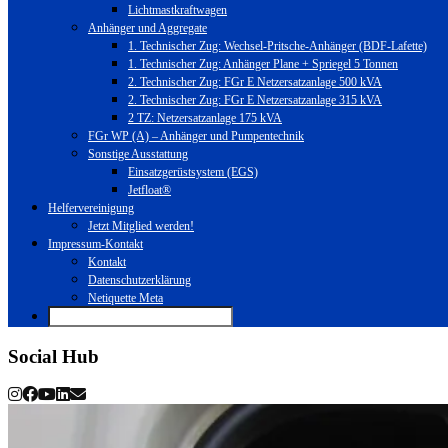
Lichtmastkraftwagen
Anhänger und Aggregate
1. Technischer Zug: Wechsel-Pritsche-Anhänger (BDF-Lafette)
1. Technischer Zug: Anhänger Plane + Spriegel 5 Tonnen
2. Technischer Zug: FGr E Netzersatzanlage 500 kVA
2. Technischer Zug: FGr E Netzersatzanlage 315 kVA
2 TZ: Netzersatzanlage 175 kVA
FGr WP (A) – Anhänger und Pumpentechnik
Sonstige Ausstattung
Einsatzgerüstsystem (EGS)
Jetfloat®
Helfervereinigung
Jetzt Mitglied werden!
Impressum-Kontakt
Kontakt
Datenschutzerklärung
Netiquette Meta
Social Hub