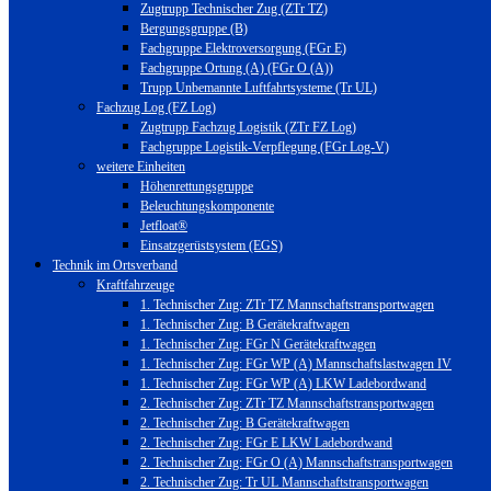
Zugtrupp Technischer Zug (ZTr TZ)
Bergungsgruppe (B)
Fachgruppe Elektroversorgung (FGr E)
Fachgruppe Ortung (A) (FGr O (A))
Trupp Unbemannte Luftfahrtsysteme (Tr UL)
Fachzug Log (FZ Log)
Zugtrupp Fachzug Logistik (ZTr FZ Log)
Fachgruppe Logistik-Verpflegung (FGr Log-V)
weitere Einheiten
Höhenrettungsgruppe
Beleuchtungskomponente
Jetfloat®
Einsatzgerüstsystem (EGS)
Technik im Ortsverband
Kraftfahrzeuge
1. Technischer Zug: ZTr TZ Mannschaftstransportwagen
1. Technischer Zug: B Gerätekraftwagen
1. Technischer Zug: FGr N Gerätekraftwagen
1. Technischer Zug: FGr WP (A) Mannschaftslastwagen IV
1. Technischer Zug: FGr WP (A) LKW Ladebordwand
2. Technischer Zug: ZTr TZ Mannschaftstransportwagen
2. Technischer Zug: B Gerätekraftwagen
2. Technischer Zug: FGr E LKW Ladebordwand
2. Technischer Zug: FGr O (A) Mannschaftstransportwagen
2. Technischer Zug: Tr UL Mannschaftstransportwagen