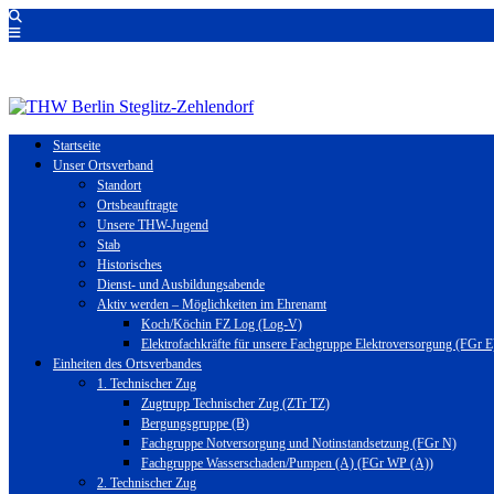
Startseite
Unser Ortsverband
Standort
Ortsbeauftragte
Unsere THW-Jugend
Stab
Historisches
Dienst- und Ausbildungsabende
Aktiv werden – Möglichkeiten im Ehrenamt
Koch/Köchin FZ Log (Log-V)
Elektrofachkräfte für unsere Fachgruppe Elektroversorgung (FGr E
Einheiten des Ortsverbandes
1. Technischer Zug
Zugtrupp Technischer Zug (ZTr TZ)
Bergungsgruppe (B)
Fachgruppe Notversorgung und Notinstandsetzung (FGr N)
Fachgruppe Wasserschaden/Pumpen (A) (FGr WP (A))
2. Technischer Zug