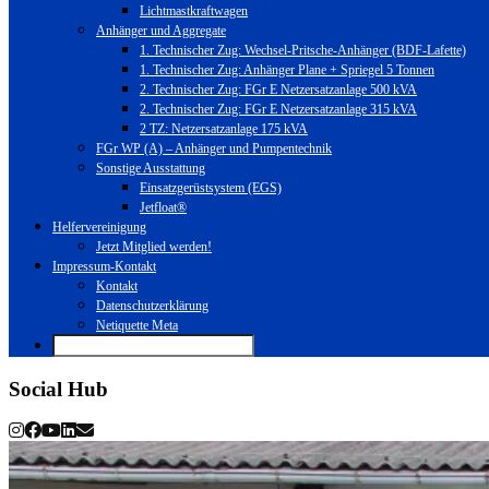
Lichtmastkraftwagen
Anhänger und Aggregate
1. Technischer Zug: Wechsel-Pritsche-Anhänger (BDF-Lafette)
1. Technischer Zug: Anhänger Plane + Spriegel 5 Tonnen
2. Technischer Zug: FGr E Netzersatzanlage 500 kVA
2. Technischer Zug: FGr E Netzersatzanlage 315 kVA
2 TZ: Netzersatzanlage 175 kVA
FGr WP (A) – Anhänger und Pumpentechnik
Sonstige Ausstattung
Einsatzgerüstsystem (EGS)
Jetfloat®
Helfervereinigung
Jetzt Mitglied werden!
Impressum-Kontakt
Kontakt
Datenschutzerklärung
Netiquette Meta
Social Hub