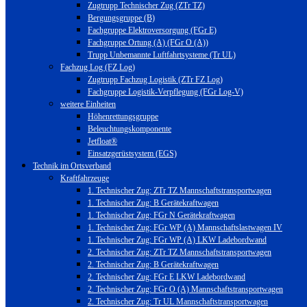
Zugtrupp Technischer Zug (ZTr TZ)
Bergungsgruppe (B)
Fachgruppe Elektroversorgung (FGr E)
Fachgruppe Ortung (A) (FGr O (A))
Trupp Unbemannte Luftfahrtsysteme (Tr UL)
Fachzug Log (FZ Log)
Zugtrupp Fachzug Logistik (ZTr FZ Log)
Fachgruppe Logistik-Verpflegung (FGr Log-V)
weitere Einheiten
Höhenrettungsgruppe
Beleuchtungskomponente
Jetfloat®
Einsatzgerüstsystem (EGS)
Technik im Ortsverband
Kraftfahrzeuge
1. Technischer Zug: ZTr TZ Mannschaftstransportwagen
1. Technischer Zug: B Gerätekraftwagen
1. Technischer Zug: FGr N Gerätekraftwagen
1. Technischer Zug: FGr WP (A) Mannschaftslastwagen IV
1. Technischer Zug: FGr WP (A) LKW Ladebordwand
2. Technischer Zug: ZTr TZ Mannschaftstransportwagen
2. Technischer Zug: B Gerätekraftwagen
2. Technischer Zug: FGr E LKW Ladebordwand
2. Technischer Zug: FGr O (A) Mannschaftstransportwagen
2. Technischer Zug: Tr UL Mannschaftstransportwagen