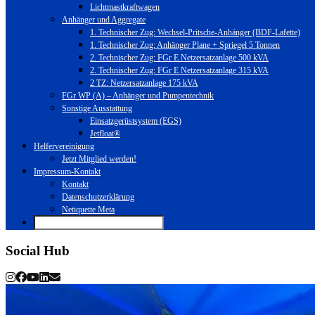
Lichtmastkraftwagen
Anhänger und Aggregate
1. Technischer Zug: Wechsel-Pritsche-Anhänger (BDF-Lafette)
1. Technischer Zug: Anhänger Plane + Spriegel 5 Tonnen
2. Technischer Zug: FGr E Netzersatzanlage 500 kVA
2. Technischer Zug: FGr E Netzersatzanlage 315 kVA
2 TZ: Netzersatzanlage 175 kVA
FGr WP (A) – Anhänger und Pumpentechnik
Sonstige Ausstattung
Einsatzgerüstsystem (EGS)
Jetfloat®
Helfervereinigung
Jetzt Mitglied werden!
Impressum-Kontakt
Kontakt
Datenschutzerklärung
Netiquette Meta
Social Hub