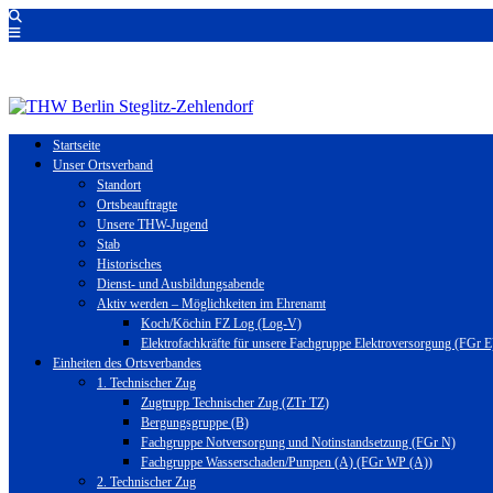
Startseite
Unser Ortsverband
Standort
Ortsbeauftragte
Unsere THW-Jugend
Stab
Historisches
Dienst- und Ausbildungsabende
Aktiv werden – Möglichkeiten im Ehrenamt
Koch/Köchin FZ Log (Log-V)
Elektrofachkräfte für unsere Fachgruppe Elektroversorgung (FGr E
Einheiten des Ortsverbandes
1. Technischer Zug
Zugtrupp Technischer Zug (ZTr TZ)
Bergungsgruppe (B)
Fachgruppe Notversorgung und Notinstandsetzung (FGr N)
Fachgruppe Wasserschaden/Pumpen (A) (FGr WP (A))
2. Technischer Zug