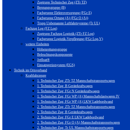
Zugtrupp Technischer Zug (ZTr TZ)
Bergungsgruppe (B)
Fachgruppe Elektroversorgung (FGr E)
Fachgruppe Ortung (A) (FGr O (A))
Trupp Unbemannte Luftfahrtsysteme (Tr UL)
Fachzug Log (FZ Log)
Zugtrupp Fachzug Logistik (ZTr FZ Log)
Fachgruppe Logistik-Verpflegung (FGr Log-V)
weitere Einheiten
Höhenrettungsgruppe
Beleuchtungskomponente
Jetfloat®
Einsatzgerüstsystem (EGS)
Technik im Ortsverband
Kraftfahrzeuge
1. Technischer Zug: ZTr TZ Mannschaftstransportwagen
1. Technischer Zug: B Gerätekraftwagen
1. Technischer Zug: FGr N Gerätekraftwagen
1. Technischer Zug: FGr WP (A) Mannschaftslastwagen IV
1. Technischer Zug: FGr WP (A) LKW Ladebordwand
2. Technischer Zug: ZTr TZ Mannschaftstransportwagen
2. Technischer Zug: B Gerätekraftwagen
2. Technischer Zug: FGr E LKW Ladebordwand
2. Technischer Zug: FGr O (A) Mannschaftstransportwagen
2. Technischer Zug: Tr UL Mannschaftstransportwagen