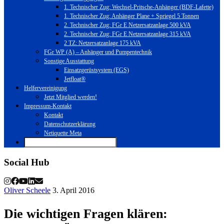
1. Technischer Zug: Wechsel-Pritsche-Anhänger (BDF-Lafette)
1. Technischer Zug: Anhänger Plane + Spriegel 5 Tonnen
2. Technischer Zug: FGr E Netzersatzanlage 500 kVA
2. Technischer Zug: FGr E Netzersatzanlage 315 kVA
2 TZ: Netzersatzanlage 175 kVA
FGr WP (A) – Anhänger und Pumpentechnik
Sonstige Ausstattung
Einsatzgerüstsystem (EGS)
Jetfloat®
Helfervereinigung
Jetzt Mitglied werden!
Impressum-Kontakt
Kontakt
Datenschutzerklärung
Netiquette Meta
Social Hub
Oliver Scheele
3. April 2016
Die wichtigen Fragen klären: