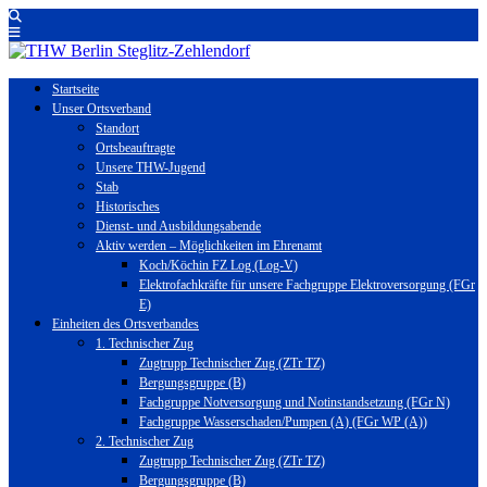
Startseite
Unser Ortsverband
Standort
Ortsbeauftragte
Unsere THW-Jugend
Stab
Historisches
Dienst- und Ausbildungsabende
Aktiv werden – Möglichkeiten im Ehrenamt
Koch/Köchin FZ Log (Log-V)
Elektrofachkräfte für unsere Fachgruppe Elektroversorgung (FGr
E)
Einheiten des Ortsverbandes
1. Technischer Zug
Zugtrupp Technischer Zug (ZTr TZ)
Bergungsgruppe (B)
Fachgruppe Notversorgung und Notinstandsetzung (FGr N)
Fachgruppe Wasserschaden/Pumpen (A) (FGr WP (A))
2. Technischer Zug
Zugtrupp Technischer Zug (ZTr TZ)
Bergungsgruppe (B)