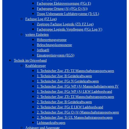
Fachgruppe Elektroversorgung (FGr E)
Fachgruppe Ortung (A) (FGr O (A))
Trupp Unbemannte Luftfahrtsysteme (Tr UL)
Fachzug Log (FZ Log)
Zugtrupp Fachzug Logistik (ZTr FZ Log)
Fachgruppe Logistik-Verpflegung (FGr Log-V)
weitere Einheiten
Höhenrettungsgruppe
Beleuchtungskomponente
Jetfloat®
Einsatzgerüstsystem (EGS)
Technik im Ortsverband
Kraftfahrzeuge
1. Technischer Zug: ZTr TZ Mannschaftstransportwagen
1. Technischer Zug: B Gerätekraftwagen
1. Technischer Zug: FGr N Gerätekraftwagen
1. Technischer Zug: FGr WP (A) Mannschaftslastwagen IV
1. Technischer Zug: FGr WP (A) LKW Ladebordwand
2. Technischer Zug: ZTr TZ Mannschaftstransportwagen
2. Technischer Zug: B Gerätekraftwagen
2. Technischer Zug: FGr E LKW Ladebordwand
2. Technischer Zug: FGr O (A) Mannschaftstransportwagen
2. Technischer Zug: Tr UL Mannschaftstransportwagen
Lichtmastkraftwagen
Anhänger und Aggregate