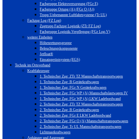
Fachgruppe Elektroversorgung (FGr E)
Fachgruppe Ortung (A) (FGr O (A))
Trupp Unbemannte Luftfahrtsysteme (Tr UL)
Fachzug Log (FZ Log)
Zugtrupp Fachzug Logistik (ZTr FZ Log)
Fachgruppe Logistik-Verpflegung (FGr Log-V)
weitere Einheiten
Höhenrettungsgruppe
Beleuchtungskomponente
Jetfloat®
Einsatzgerüstsystem (EGS)
Technik im Ortsverband
Kraftfahrzeuge
1. Technischer Zug: ZTr TZ Mannschaftstransportwagen
1. Technischer Zug: B Gerätekraftwagen
1. Technischer Zug: FGr N Gerätekraftwagen
1. Technischer Zug: FGr WP (A) Mannschaftslastwagen IV
1. Technischer Zug: FGr WP (A) LKW Ladebordwand
2. Technischer Zug: ZTr TZ Mannschaftstransportwagen
2. Technischer Zug: B Gerätekraftwagen
2. Technischer Zug: FGr E LKW Ladebordwand
2. Technischer Zug: FGr O (A) Mannschaftstransportwagen
2. Technischer Zug: Tr UL Mannschaftstransportwagen
Lichtmastkraftwagen
Anhänger und Aggregate