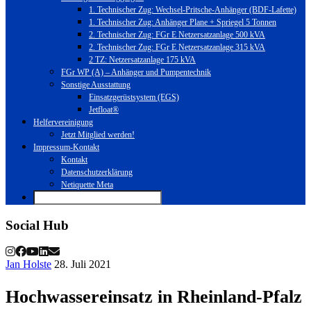
1. Technischer Zug: Wechsel-Pritsche-Anhänger (BDF-Lafette)
1. Technischer Zug: Anhänger Plane + Spriegel 5 Tonnen
2. Technischer Zug: FGr E Netzersatzanlage 500 kVA
2. Technischer Zug: FGr E Netzersatzanlage 315 kVA
2 TZ: Netzersatzanlage 175 kVA
FGr WP (A) – Anhänger und Pumpentechnik
Sonstige Ausstattung
Einsatzgerüstsystem (EGS)
Jetfloat®
Helfervereinigung
Jetzt Mitglied werden!
Impressum-Kontakt
Kontakt
Datenschutzerklärung
Netiquette Meta
Social Hub
Jan Holste
28. Juli 2021
Hochwassereinsatz in Rheinland-Pfalz