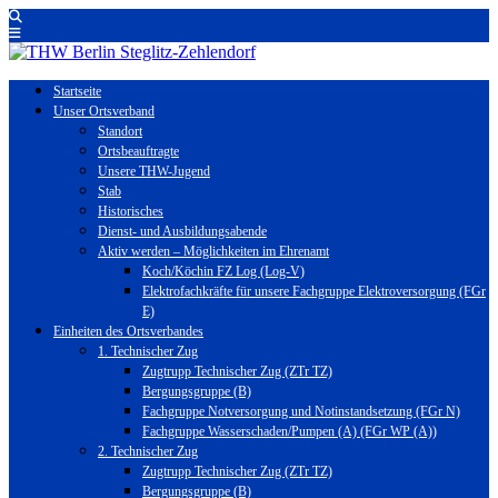
Startseite
Unser Ortsverband
Standort
Ortsbeauftragte
Unsere THW-Jugend
Stab
Historisches
Dienst- und Ausbildungsabende
Aktiv werden – Möglichkeiten im Ehrenamt
Koch/Köchin FZ Log (Log-V)
Elektrofachkräfte für unsere Fachgruppe Elektroversorgung (FGr
E)
Einheiten des Ortsverbandes
1. Technischer Zug
Zugtrupp Technischer Zug (ZTr TZ)
Bergungsgruppe (B)
Fachgruppe Notversorgung und Notinstandsetzung (FGr N)
Fachgruppe Wasserschaden/Pumpen (A) (FGr WP (A))
2. Technischer Zug
Zugtrupp Technischer Zug (ZTr TZ)
Bergungsgruppe (B)