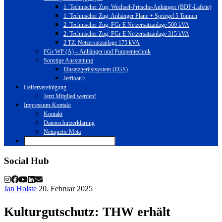
1. Technischer Zug: Wechsel-Pritsche-Anhänger (BDF-Lafette)
1. Technischer Zug: Anhänger Plane + Spriegel 5 Tonnen
2. Technischer Zug: FGr E Netzersatzanlage 500 kVA
2. Technischer Zug: FGr E Netzersatzanlage 315 kVA
2 TZ: Netzersatzanlage 175 kVA
FGr WP (A) – Anhänger und Pumpentechnik
Sonstige Ausstattung
Einsatzgerüstsystem (EGS)
Jetfloat®
Helfervereinigung
Jetzt Mitglied werden!
Impressum-Kontakt
Kontakt
Datenschutzerklärung
Netiquette Meta
Social Hub
Jan Holste
20. Februar 2025
Kulturgutschutz: THW erhält