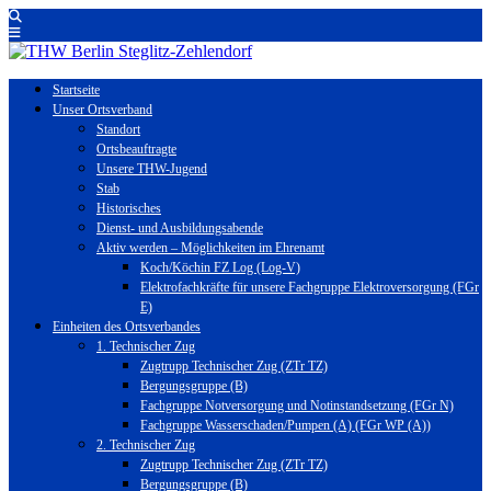
Startseite
Unser Ortsverband
Standort
Ortsbeauftragte
Unsere THW-Jugend
Stab
Historisches
Dienst- und Ausbildungsabende
Aktiv werden – Möglichkeiten im Ehrenamt
Koch/Köchin FZ Log (Log-V)
Elektrofachkräfte für unsere Fachgruppe Elektroversorgung (FGr
E)
Einheiten des Ortsverbandes
1. Technischer Zug
Zugtrupp Technischer Zug (ZTr TZ)
Bergungsgruppe (B)
Fachgruppe Notversorgung und Notinstandsetzung (FGr N)
Fachgruppe Wasserschaden/Pumpen (A) (FGr WP (A))
2. Technischer Zug
Zugtrupp Technischer Zug (ZTr TZ)
Bergungsgruppe (B)