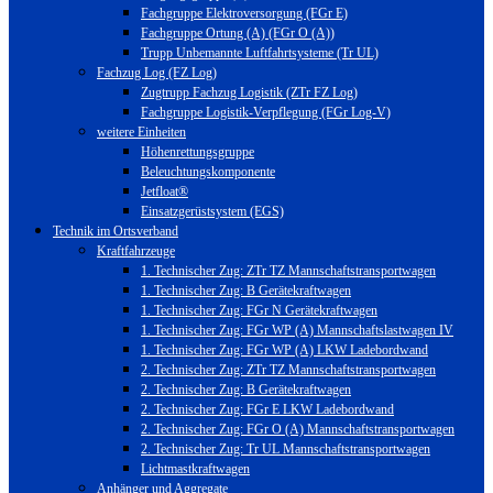
Fachgruppe Elektroversorgung (FGr E)
Fachgruppe Ortung (A) (FGr O (A))
Trupp Unbemannte Luftfahrtsysteme (Tr UL)
Fachzug Log (FZ Log)
Zugtrupp Fachzug Logistik (ZTr FZ Log)
Fachgruppe Logistik-Verpflegung (FGr Log-V)
weitere Einheiten
Höhenrettungsgruppe
Beleuchtungskomponente
Jetfloat®
Einsatzgerüstsystem (EGS)
Technik im Ortsverband
Kraftfahrzeuge
1. Technischer Zug: ZTr TZ Mannschaftstransportwagen
1. Technischer Zug: B Gerätekraftwagen
1. Technischer Zug: FGr N Gerätekraftwagen
1. Technischer Zug: FGr WP (A) Mannschaftslastwagen IV
1. Technischer Zug: FGr WP (A) LKW Ladebordwand
2. Technischer Zug: ZTr TZ Mannschaftstransportwagen
2. Technischer Zug: B Gerätekraftwagen
2. Technischer Zug: FGr E LKW Ladebordwand
2. Technischer Zug: FGr O (A) Mannschaftstransportwagen
2. Technischer Zug: Tr UL Mannschaftstransportwagen
Lichtmastkraftwagen
Anhänger und Aggregate