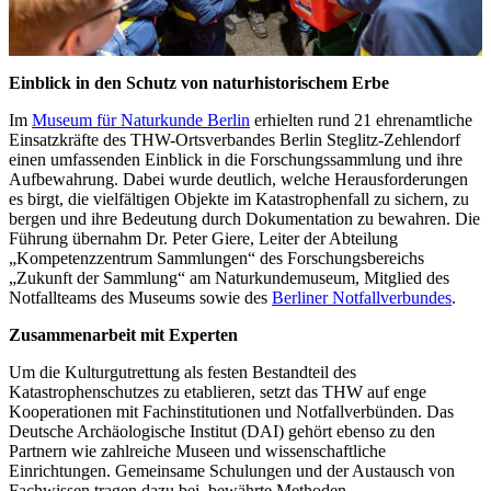
Einblick in den Schutz von naturhistorischem Erbe
Im
Museum für Naturkunde Berlin
erhielten rund 21 ehrenamtliche
Einsatzkräfte des THW-Ortsverbandes Berlin Steglitz-Zehlendorf
einen umfassenden Einblick in die Forschungssammlung und ihre
Aufbewahrung. Dabei wurde deutlich, welche Herausforderungen
es birgt, die vielfältigen Objekte im Katastrophenfall zu sichern, zu
bergen und ihre Bedeutung durch Dokumentation zu bewahren. Die
Führung übernahm Dr. Peter Giere, Leiter der Abteilung
„Kompetenzzentrum Sammlungen“ des Forschungsbereichs
„Zukunft der Sammlung“ am Naturkundemuseum, Mitglied des
Notfallteams des Museums sowie des
Berliner Notfallverbundes
.
Zusammenarbeit mit Experten
Um die Kulturgutrettung als festen Bestandteil des
Katastrophenschutzes zu etablieren, setzt das THW auf enge
Kooperationen mit Fachinstitutionen und Notfallverbünden. Das
Deutsche Archäologische Institut (DAI) gehört ebenso zu den
Partnern wie zahlreiche Museen und wissenschaftliche
Einrichtungen. Gemeinsame Schulungen und der Austausch von
Fachwissen tragen dazu bei, bewährte Methoden