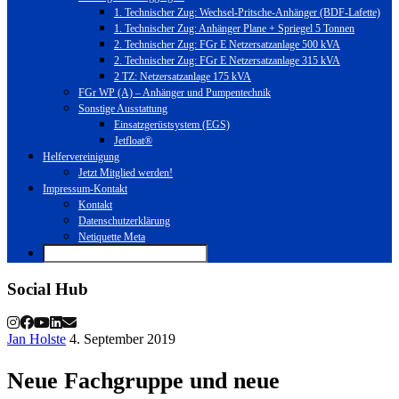
1. Technischer Zug: Wechsel-Pritsche-Anhänger (BDF-Lafette)
1. Technischer Zug: Anhänger Plane + Spriegel 5 Tonnen
2. Technischer Zug: FGr E Netzersatzanlage 500 kVA
2. Technischer Zug: FGr E Netzersatzanlage 315 kVA
2 TZ: Netzersatzanlage 175 kVA
FGr WP (A) – Anhänger und Pumpentechnik
Sonstige Ausstattung
Einsatzgerüstsystem (EGS)
Jetfloat®
Helfervereinigung
Jetzt Mitglied werden!
Impressum-Kontakt
Kontakt
Datenschutzerklärung
Netiquette Meta
Social Hub
Jan Holste
4. September 2019
Neue Fachgruppe und neue