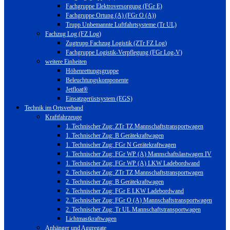
Fachgruppe Elektroversorgung (FGr E)
Fachgruppe Ortung (A) (FGr O (A))
Trupp Unbemannte Luftfahrtsysteme (Tr UL)
Fachzug Log (FZ Log)
Zugtrupp Fachzug Logistik (ZTr FZ Log)
Fachgruppe Logistik-Verpflegung (FGr Log-V)
weitere Einheiten
Höhenrettungsgruppe
Beleuchtungskomponente
Jetfloat®
Einsatzgerüstsystem (EGS)
Technik im Ortsverband
Kraftfahrzeuge
1. Technischer Zug: ZTr TZ Mannschaftstransportwagen
1. Technischer Zug: B Gerätekraftwagen
1. Technischer Zug: FGr N Gerätekraftwagen
1. Technischer Zug: FGr WP (A) Mannschaftslastwagen IV
1. Technischer Zug: FGr WP (A) LKW Ladebordwand
2. Technischer Zug: ZTr TZ Mannschaftstransportwagen
2. Technischer Zug: B Gerätekraftwagen
2. Technischer Zug: FGr E LKW Ladebordwand
2. Technischer Zug: FGr O (A) Mannschaftstransportwagen
2. Technischer Zug: Tr UL Mannschaftstransportwagen
Lichtmastkraftwagen
Anhänger und Aggregate