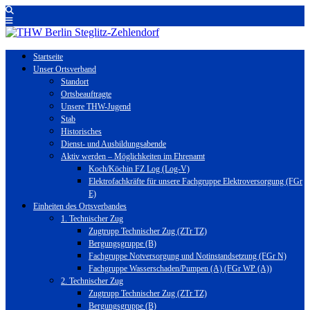
Startseite
Unser Ortsverband
Standort
Ortsbeauftragte
Unsere THW-Jugend
Stab
Historisches
Dienst- und Ausbildungsabende
Aktiv werden – Möglichkeiten im Ehrenamt
Koch/Köchin FZ Log (Log-V)
Elektrofachkräfte für unsere Fachgruppe Elektroversorgung (FGr
E)
Einheiten des Ortsverbandes
1. Technischer Zug
Zugtrupp Technischer Zug (ZTr TZ)
Bergungsgruppe (B)
Fachgruppe Notversorgung und Notinstandsetzung (FGr N)
Fachgruppe Wasserschaden/Pumpen (A) (FGr WP (A))
2. Technischer Zug
Zugtrupp Technischer Zug (ZTr TZ)
Bergungsgruppe (B)