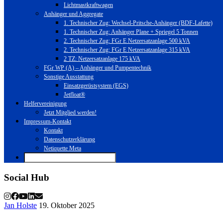
Lichtmastkraftwagen
Anhänger und Aggregate
1. Technischer Zug: Wechsel-Pritsche-Anhänger (BDF-Lafette)
1. Technischer Zug: Anhänger Plane + Spriegel 5 Tonnen
2. Technischer Zug: FGr E Netzersatzanlage 500 kVA
2. Technischer Zug: FGr E Netzersatzanlage 315 kVA
2 TZ: Netzersatzanlage 175 kVA
FGr WP (A) – Anhänger und Pumpentechnik
Sonstige Ausstattung
Einsatzgerüstsystem (EGS)
Jetfloat®
Helfervereinigung
Jetzt Mitglied werden!
Impressum-Kontakt
Kontakt
Datenschutzerklärung
Netiquette Meta
Social Hub
Jan Holste
19. Oktober 2025