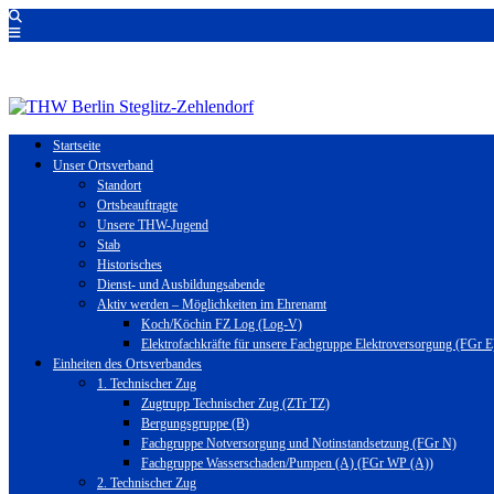
Startseite
Unser Ortsverband
Standort
Ortsbeauftragte
Unsere THW-Jugend
Stab
Historisches
Dienst- und Ausbildungsabende
Aktiv werden – Möglichkeiten im Ehrenamt
Koch/Köchin FZ Log (Log-V)
Elektrofachkräfte für unsere Fachgruppe Elektroversorgung (FGr E
Einheiten des Ortsverbandes
1. Technischer Zug
Zugtrupp Technischer Zug (ZTr TZ)
Bergungsgruppe (B)
Fachgruppe Notversorgung und Notinstandsetzung (FGr N)
Fachgruppe Wasserschaden/Pumpen (A) (FGr WP (A))
2. Technischer Zug