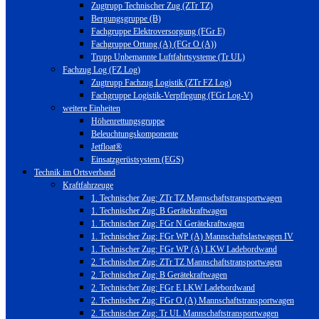
Zugtrupp Technischer Zug (ZTr TZ)
Bergungsgruppe (B)
Fachgruppe Elektroversorgung (FGr E)
Fachgruppe Ortung (A) (FGr O (A))
Trupp Unbemannte Luftfahrtsysteme (Tr UL)
Fachzug Log (FZ Log)
Zugtrupp Fachzug Logistik (ZTr FZ Log)
Fachgruppe Logistik-Verpflegung (FGr Log-V)
weitere Einheiten
Höhenrettungsgruppe
Beleuchtungskomponente
Jetfloat®
Einsatzgerüstsystem (EGS)
Technik im Ortsverband
Kraftfahrzeuge
1. Technischer Zug: ZTr TZ Mannschaftstransportwagen
1. Technischer Zug: B Gerätekraftwagen
1. Technischer Zug: FGr N Gerätekraftwagen
1. Technischer Zug: FGr WP (A) Mannschaftslastwagen IV
1. Technischer Zug: FGr WP (A) LKW Ladebordwand
2. Technischer Zug: ZTr TZ Mannschaftstransportwagen
2. Technischer Zug: B Gerätekraftwagen
2. Technischer Zug: FGr E LKW Ladebordwand
2. Technischer Zug: FGr O (A) Mannschaftstransportwagen
2. Technischer Zug: Tr UL Mannschaftstransportwagen