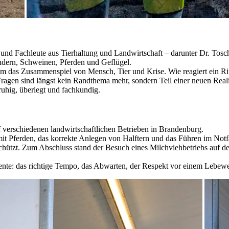
en und Fachleute aus Tierhaltung und Landwirtschaft – darunter Dr. To
ndern, Schweinen, Pferden und Geflügel.
 um das Zusammenspiel von Mensch, Tier und Krise. Wie reagiert ein R
ragen sind längst kein Randthema mehr, sondern Teil einer neuen Reali
uhig, überlegt und fachkundig.
uf verschiedenen landwirtschaftlichen Betrieben in Brandenburg.
 mit Pferden, das korrekte Anlegen von Halftern und das Führen im No
nd schützt. Zum Abschluss stand der Besuch eines Milchviehbetriebs a
ente: das richtige Tempo, das Abwarten, der Respekt vor einem Lebewes