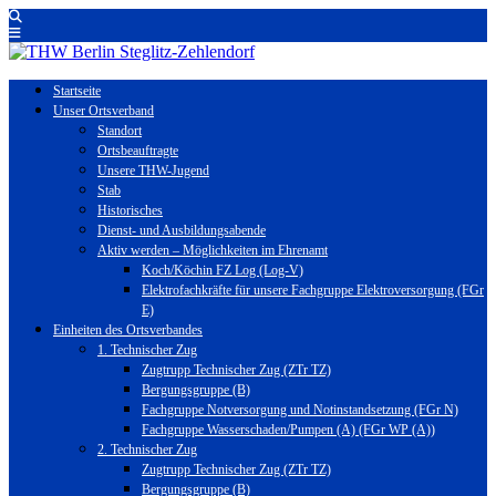
Startseite
Unser Ortsverband
Standort
Ortsbeauftragte
Unsere THW-Jugend
Stab
Historisches
Dienst- und Ausbildungsabende
Aktiv werden – Möglichkeiten im Ehrenamt
Koch/Köchin FZ Log (Log-V)
Elektrofachkräfte für unsere Fachgruppe Elektroversorgung (FGr
E)
Einheiten des Ortsverbandes
1. Technischer Zug
Zugtrupp Technischer Zug (ZTr TZ)
Bergungsgruppe (B)
Fachgruppe Notversorgung und Notinstandsetzung (FGr N)
Fachgruppe Wasserschaden/Pumpen (A) (FGr WP (A))
2. Technischer Zug
Zugtrupp Technischer Zug (ZTr TZ)
Bergungsgruppe (B)