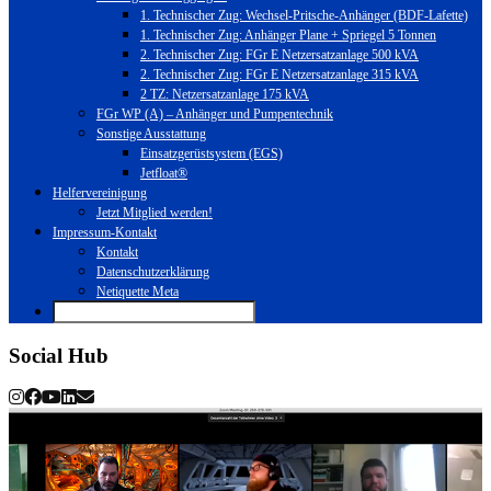
1. Technischer Zug: Wechsel-Pritsche-Anhänger (BDF-Lafette)
1. Technischer Zug: Anhänger Plane + Spriegel 5 Tonnen
2. Technischer Zug: FGr E Netzersatzanlage 500 kVA
2. Technischer Zug: FGr E Netzersatzanlage 315 kVA
2 TZ: Netzersatzanlage 175 kVA
FGr WP (A) – Anhänger und Pumpentechnik
Sonstige Ausstattung
Einsatzgerüstsystem (EGS)
Jetfloat®
Helfervereinigung
Jetzt Mitglied werden!
Impressum-Kontakt
Kontakt
Datenschutzerklärung
Netiquette Meta
Social Hub