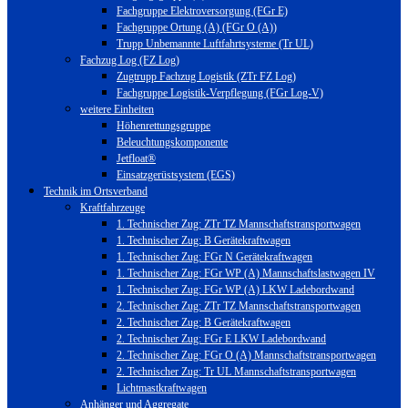
Fachgruppe Elektroversorgung (FGr E)
Fachgruppe Ortung (A) (FGr O (A))
Trupp Unbemannte Luftfahrtsysteme (Tr UL)
Fachzug Log (FZ Log)
Zugtrupp Fachzug Logistik (ZTr FZ Log)
Fachgruppe Logistik-Verpflegung (FGr Log-V)
weitere Einheiten
Höhenrettungsgruppe
Beleuchtungskomponente
Jetfloat®
Einsatzgerüstsystem (EGS)
Technik im Ortsverband
Kraftfahrzeuge
1. Technischer Zug: ZTr TZ Mannschaftstransportwagen
1. Technischer Zug: B Gerätekraftwagen
1. Technischer Zug: FGr N Gerätekraftwagen
1. Technischer Zug: FGr WP (A) Mannschaftslastwagen IV
1. Technischer Zug: FGr WP (A) LKW Ladebordwand
2. Technischer Zug: ZTr TZ Mannschaftstransportwagen
2. Technischer Zug: B Gerätekraftwagen
2. Technischer Zug: FGr E LKW Ladebordwand
2. Technischer Zug: FGr O (A) Mannschaftstransportwagen
2. Technischer Zug: Tr UL Mannschaftstransportwagen
Lichtmastkraftwagen
Anhänger und Aggregate