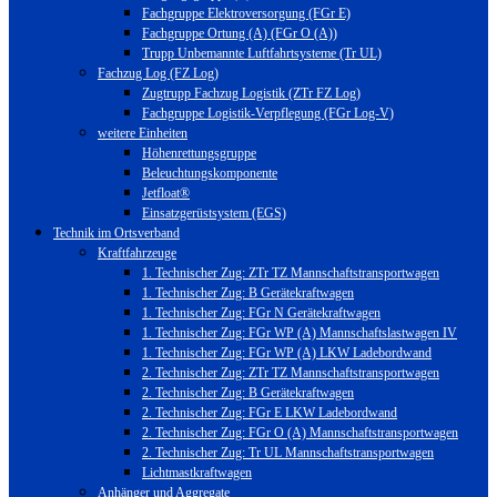
Fachgruppe Elektroversorgung (FGr E)
Fachgruppe Ortung (A) (FGr O (A))
Trupp Unbemannte Luftfahrtsysteme (Tr UL)
Fachzug Log (FZ Log)
Zugtrupp Fachzug Logistik (ZTr FZ Log)
Fachgruppe Logistik-Verpflegung (FGr Log-V)
weitere Einheiten
Höhenrettungsgruppe
Beleuchtungskomponente
Jetfloat®
Einsatzgerüstsystem (EGS)
Technik im Ortsverband
Kraftfahrzeuge
1. Technischer Zug: ZTr TZ Mannschaftstransportwagen
1. Technischer Zug: B Gerätekraftwagen
1. Technischer Zug: FGr N Gerätekraftwagen
1. Technischer Zug: FGr WP (A) Mannschaftslastwagen IV
1. Technischer Zug: FGr WP (A) LKW Ladebordwand
2. Technischer Zug: ZTr TZ Mannschaftstransportwagen
2. Technischer Zug: B Gerätekraftwagen
2. Technischer Zug: FGr E LKW Ladebordwand
2. Technischer Zug: FGr O (A) Mannschaftstransportwagen
2. Technischer Zug: Tr UL Mannschaftstransportwagen
Lichtmastkraftwagen
Anhänger und Aggregate