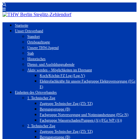
Startseite
Unser Ortsverband
Standort
Ortsbeauftragte
Unsere THW-Jugend
Stab
Historisches
Dienst- und Ausbildungsabende
Aktiv werden – Möglichkeiten im Ehrenamt
Koch/Köchin FZ Log (Log-V)
Elektrofachkräfte für unsere Fachgruppe Elektroversorgung (FGr
E)
Einheiten des Ortsverbandes
1. Technischer Zug
Zugtrupp Technischer Zug (ZTr TZ)
Bergungsgruppe (B)
Fachgruppe Notversorgung und Notinstandsetzung (FGr N)
Fachgruppe Wasserschaden/Pumpen (A) (FGr WP (A))
2. Technischer Zug
Zugtrupp Technischer Zug (ZTr TZ)
Bergungsgruppe (B)