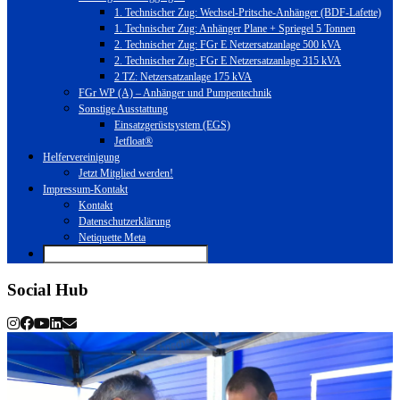
1. Technischer Zug: Wechsel-Pritsche-Anhänger (BDF-Lafette)
1. Technischer Zug: Anhänger Plane + Spriegel 5 Tonnen
2. Technischer Zug: FGr E Netzersatzanlage 500 kVA
2. Technischer Zug: FGr E Netzersatzanlage 315 kVA
2 TZ: Netzersatzanlage 175 kVA
FGr WP (A) – Anhänger und Pumpentechnik
Sonstige Ausstattung
Einsatzgerüstsystem (EGS)
Jetfloat®
Helfervereinigung
Jetzt Mitglied werden!
Impressum-Kontakt
Kontakt
Datenschutzerklärung
Netiquette Meta
Social Hub