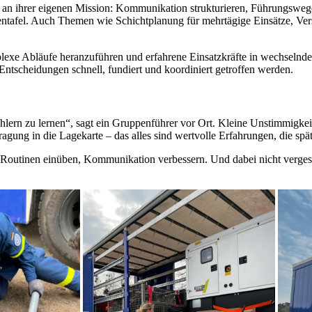
an ihrer eigenen Mission: Kommunikation strukturieren, Führungswege 
tentafel. Auch Themen wie Schichtplanung für mehrtägige Einsätze, Ve
lexe Abläufe heranzuführen und erfahrene Einsatzkräfte in wechselnde
tscheidungen schnell, fundiert und koordiniert getroffen werden.
ehlern zu lernen“, sagt ein Gruppenführer vor Ort. Kleine Unstimmigk
ung in die Lagekarte – das alles sind wertvolle Erfahrungen, die späte
Routinen einüben, Kommunikation verbessern. Und dabei nicht vergessen