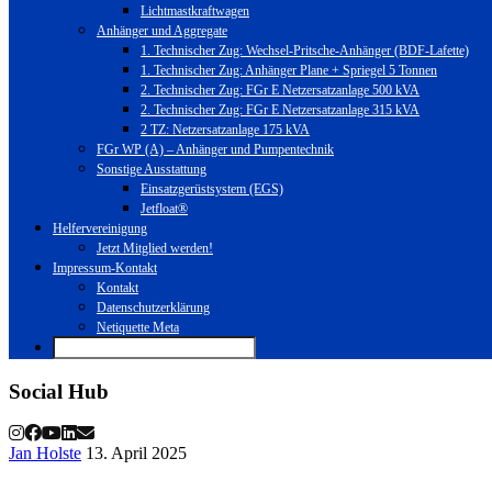
Lichtmastkraftwagen
Anhänger und Aggregate
1. Technischer Zug: Wechsel-Pritsche-Anhänger (BDF-Lafette)
1. Technischer Zug: Anhänger Plane + Spriegel 5 Tonnen
2. Technischer Zug: FGr E Netzersatzanlage 500 kVA
2. Technischer Zug: FGr E Netzersatzanlage 315 kVA
2 TZ: Netzersatzanlage 175 kVA
FGr WP (A) – Anhänger und Pumpentechnik
Sonstige Ausstattung
Einsatzgerüstsystem (EGS)
Jetfloat®
Helfervereinigung
Jetzt Mitglied werden!
Impressum-Kontakt
Kontakt
Datenschutzerklärung
Netiquette Meta
Social Hub
Jan Holste
13. April 2025