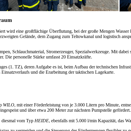
sraum
rt wird eine großflächige Überflutung, bei der große Mengen Wasser kon
verzweigten Gelände, dem Zugang zum Teltowkanal und logistisch ansp
umpen, Schlauchmaterial, Stromerzeuger, Spezialwerkzeuge. Mit dabe
ie personelle Stärke umfasst 20 Einsatzkräfte.
 (1. TZ), deren Aufgabe es ist, beim Aufbau der technischen Infrastr
insatzverlaufs und die Erarbeitung der taktischen Lagekarte.
yp
WILO
, mit einer Förderleistung von je 3.000 Litern pro Minute, en
eingespeist und über etwa 200 Meter zur nächsten Pumpstelle geförder
e, diesmal vom Typ
HEIDE
, ebenfalls mit 5.000 l/min Kapazität, das W
kstau zu vermeiden und die Steuerung der Fördermengen flexibler zu ge