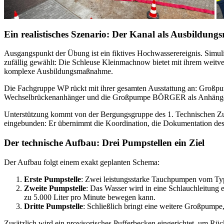
Ein realistisches Szenario: Der Kanal als Ausbildung
Ausgangspunkt der Übung ist ein fiktives Hochwasserereignis. Simulie
zufällig gewählt: Die Schleuse Kleinmachnow bietet mit ihrem weit
komplexe Ausbildungsmaßnahme.
Die Fachgruppe WP rückt mit ihrer gesamten Ausstattung an: Großp
Wechselbrückenanhänger und die Großpumpe BÖRGER als Anhänger. D
Unterstützung kommt von der Bergungsgruppe des 1. Technischen Zuges
eingebunden: Er übernimmt die Koordination, die Dokumentation des E
Der technische Aufbau: Drei Pumpstellen ein Ziel
Der Aufbau folgt einem exakt geplanten Schema:
Erste Pumpstelle
: Zwei leistungsstarke Tauchpumpen vom T
Zweite Pumpstelle
: Das Wasser wird in eine Schlauchleitung 
zu 5.000 Liter pro Minute bewegen kann.
Dritte Pumpstelle
: Schließlich bringt eine weitere Großpump
Zusätzlich wird ein provisorisches Pufferbecken eingerichtet, um Rüc