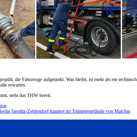
spült, die Fahrzeuge aufgetankt. Was bleibt, ist mehr als ein technisc
alle erwarten.
mmt, steht das THW bereit.
ion
erlin Steglitz-Zehlendorf trainiert im Trümmergelände von Malchin