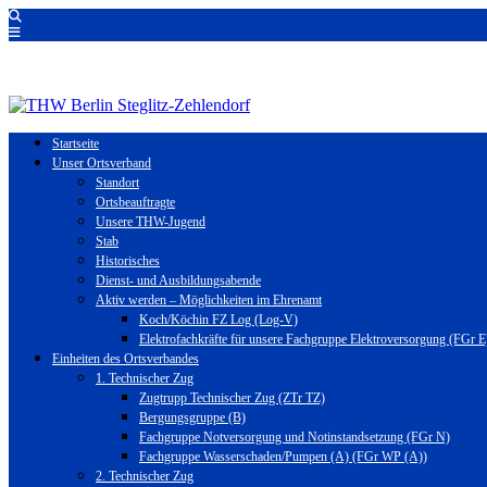
Startseite
Unser Ortsverband
Standort
Ortsbeauftragte
Unsere THW-Jugend
Stab
Historisches
Dienst- und Ausbildungsabende
Aktiv werden – Möglichkeiten im Ehrenamt
Koch/Köchin FZ Log (Log-V)
Elektrofachkräfte für unsere Fachgruppe Elektroversorgung (FGr E
Einheiten des Ortsverbandes
1. Technischer Zug
Zugtrupp Technischer Zug (ZTr TZ)
Bergungsgruppe (B)
Fachgruppe Notversorgung und Notinstandsetzung (FGr N)
Fachgruppe Wasserschaden/Pumpen (A) (FGr WP (A))
2. Technischer Zug