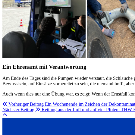
Ein Ehrenamt mit Verantwortung
Am Ende des Tages sind die Pumpen wieder verstaut, die Schläuche ge
Bewusstsein, auf Einsätze vorbereitet zu sein, die niemand hofft, aber 
Auch wenn dies nur eine Übung war, es zeigt: Wenn der Ernstfall ko
Vorheriger Beitrag
Ein Wochenende im Zeichen der Dekontaminat
Nächster Beitrag
Rettung aus der Luft und auf vier Pfoten: THW B