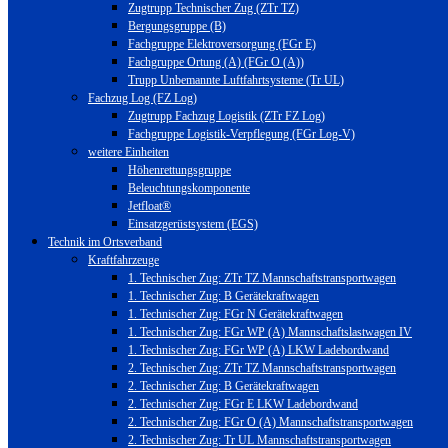
Zugtrupp Technischer Zug (ZTr TZ)
Bergungsgruppe (B)
Fachgruppe Elektroversorgung (FGr E)
Fachgruppe Ortung (A) (FGr O (A))
Trupp Unbemannte Luftfahrtsysteme (Tr UL)
Fachzug Log (FZ Log)
Zugtrupp Fachzug Logistik (ZTr FZ Log)
Fachgruppe Logistik-Verpflegung (FGr Log-V)
weitere Einheiten
Höhenrettungsgruppe
Beleuchtungskomponente
Jetfloat®
Einsatzgerüstsystem (EGS)
Technik im Ortsverband
Kraftfahrzeuge
1. Technischer Zug: ZTr TZ Mannschaftstransportwagen
1. Technischer Zug: B Gerätekraftwagen
1. Technischer Zug: FGr N Gerätekraftwagen
1. Technischer Zug: FGr WP (A) Mannschaftslastwagen IV
1. Technischer Zug: FGr WP (A) LKW Ladebordwand
2. Technischer Zug: ZTr TZ Mannschaftstransportwagen
2. Technischer Zug: B Gerätekraftwagen
2. Technischer Zug: FGr E LKW Ladebordwand
2. Technischer Zug: FGr O (A) Mannschaftstransportwagen
2. Technischer Zug: Tr UL Mannschaftstransportwagen