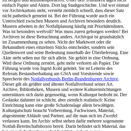
einfach Papier und Akten. Dort lag Stadtgeschichte. Und wer einmal
vor Archivkartons steht, versteht ziemlich schnell, dass dieser Satz
nicht pathetisch gemeint ist. Bei der Führung wurde auch ein
Unterschied zwischen Museen und Archiven besonders deutlich.
Museen arbeiten in der Notfallplanung häufig mit Prioritätenlisten.
Was ist besonders wertvoll? Was muss zuerst geborgen werden? Bei
Archiven ist diese Betrachtung anders. Archivgut ist grundsätzlich
im Zusammenhang zu sehen. Nicht der Marktwert oder die
Bekanntheit eines einzelnen Stücks entscheidet, sondern sein
Quellenwert und seine Bedeutung innerhalb der Überlieferung. Eine
Akte steht selten nur für sich allein. Sie gehört in eine Ordnung.
Wird diese Ordnung zerstört, geht mehr verloren als Papier. Die
Führung wurde von Ingrid Kohl geleitet. Sie ist Leiterin des
Referats Bestandserhaltung am GStA und Vorsitzende sowie
Sprecherin des
Notfallverbunds
Berlin
-Brandenburger Archive
.
Dieser gilt als größter und ältester Notfallverbund seiner Art.
Archive, Bibliotheken, Museen und weitere Kultureinrichtungen
unterstützen sich darin gegenseitig, wenn Kulturgut bedroht ist. Der
Gedanke dahinter ist schlicht, aber ziemlich realistisch: Keine
Einrichtung kann eine große Schadenslage allein bewältigen.
Kulturgutschutz braucht Vorbereitung, Fachwissen, Material,
abgestimmte Abläufe und Partner, auf die man sich im Zweifel
verlassen kann. Im Archiv selbst stehen dafür mehrere sogenannte
Notfall-Bereitschaftsboxen bereit. Darin befindet sich Material, das