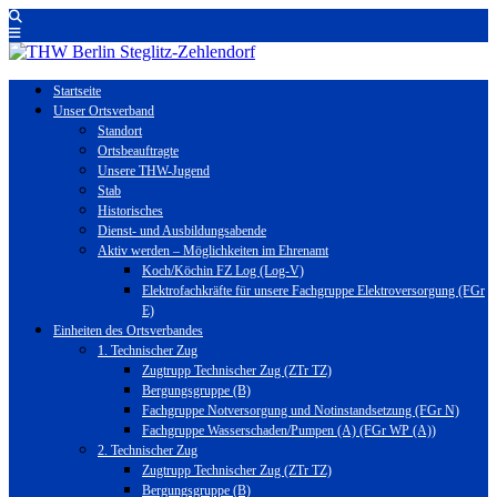
Startseite
Unser Ortsverband
Standort
Ortsbeauftragte
Unsere THW-Jugend
Stab
Historisches
Dienst- und Ausbildungsabende
Aktiv werden – Möglichkeiten im Ehrenamt
Koch/Köchin FZ Log (Log-V)
Elektrofachkräfte für unsere Fachgruppe Elektroversorgung (FGr
E)
Einheiten des Ortsverbandes
1. Technischer Zug
Zugtrupp Technischer Zug (ZTr TZ)
Bergungsgruppe (B)
Fachgruppe Notversorgung und Notinstandsetzung (FGr N)
Fachgruppe Wasserschaden/Pumpen (A) (FGr WP (A))
2. Technischer Zug
Zugtrupp Technischer Zug (ZTr TZ)
Bergungsgruppe (B)