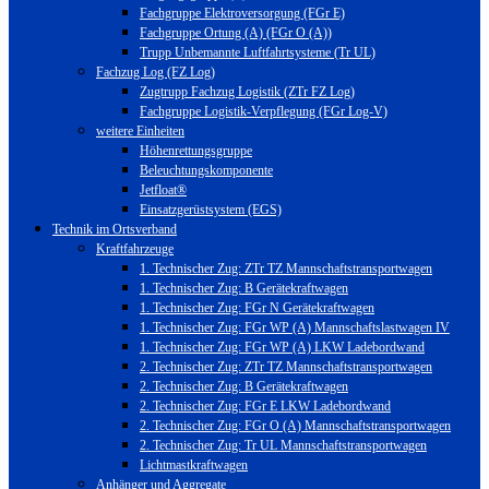
Fachgruppe Elektroversorgung (FGr E)
Fachgruppe Ortung (A) (FGr O (A))
Trupp Unbemannte Luftfahrtsysteme (Tr UL)
Fachzug Log (FZ Log)
Zugtrupp Fachzug Logistik (ZTr FZ Log)
Fachgruppe Logistik-Verpflegung (FGr Log-V)
weitere Einheiten
Höhenrettungsgruppe
Beleuchtungskomponente
Jetfloat®
Einsatzgerüstsystem (EGS)
Technik im Ortsverband
Kraftfahrzeuge
1. Technischer Zug: ZTr TZ Mannschaftstransportwagen
1. Technischer Zug: B Gerätekraftwagen
1. Technischer Zug: FGr N Gerätekraftwagen
1. Technischer Zug: FGr WP (A) Mannschaftslastwagen IV
1. Technischer Zug: FGr WP (A) LKW Ladebordwand
2. Technischer Zug: ZTr TZ Mannschaftstransportwagen
2. Technischer Zug: B Gerätekraftwagen
2. Technischer Zug: FGr E LKW Ladebordwand
2. Technischer Zug: FGr O (A) Mannschaftstransportwagen
2. Technischer Zug: Tr UL Mannschaftstransportwagen
Lichtmastkraftwagen
Anhänger und Aggregate