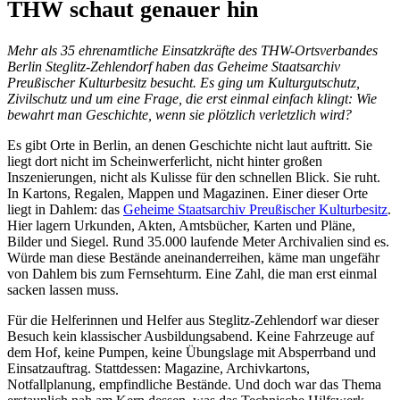
THW schaut genauer hin
Mehr als 35 ehrenamtliche Einsatzkräfte des THW-Ortsverbandes
Berlin Steglitz-Zehlendorf haben das Geheime Staatsarchiv
Preußischer Kulturbesitz besucht. Es ging um Kulturgutschutz,
Zivilschutz und um eine Frage, die erst einmal einfach klingt: Wie
bewahrt man Geschichte, wenn sie plötzlich verletzlich wird?
Es gibt Orte in Berlin, an denen Geschichte nicht laut auftritt. Sie
liegt dort nicht im Scheinwerferlicht, nicht hinter großen
Inszenierungen, nicht als Kulisse für den schnellen Blick. Sie ruht.
In Kartons, Regalen, Mappen und Magazinen. Einer dieser Orte
liegt in Dahlem: das
Geheime
Staatsarchiv
Preußischer Kulturbesitz
.
Hier lagern Urkunden, Akten, Amtsbücher, Karten und Pläne,
Bilder und Siegel. Rund 35.000 laufende Meter Archivalien sind es.
Würde man diese Bestände aneinanderreihen, käme man ungefähr
von Dahlem bis zum Fernsehturm. Eine Zahl, die man erst einmal
sacken lassen muss.
Für die Helferinnen und Helfer aus Steglitz-Zehlendorf war dieser
Besuch kein klassischer Ausbildungsabend. Keine Fahrzeuge auf
dem Hof, keine Pumpen, keine Übungslage mit Absperrband und
Einsatzauftrag. Stattdessen: Magazine, Archivkartons,
Notfallplanung, empfindliche Bestände. Und doch war das Thema