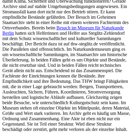
damit Klima, Sicherheit und Überwachung funktionieren? Gerade
Archive sind auf stabile Umgebungsbedingungen angewiesen. Ein
Stromausfall kann dort nicht nur den Betrieb stören. Er kann
empfindliche Bestände gefährden. Der Besuch im Geheimen
Staatsarchiv steht in einer Reihe mit einem weiteren Fachtermin des
Ortsverbandes. Bereits beim
Besuch im Museum für Naturkunde
Berlin
hatten sich Helferinnen und Helfer aus Steglitz-Zehlendorf
mit dem Schutz wissenschaftlicher und kultureller Sammlungen
beschäftigt. Der Bericht dazu ist auf thw-steglitz.de veröffentlicht.
Die Parallelen sind offensichtlich. Im Naturkundemuseum ging es
um wissenschaftliche Sammlungen, im Staatsarchiv um historische
Überlieferung. In beiden Fällen geht es um Objekte und Bestände,
die nicht ersetzbar sind. Und in beiden Fällen reicht technisches
Gerät allein nicht aus. Entscheidend ist das Zusammenspiel. Die
Fachleute der Einrichtungen kennen die Bestände, ihre
Empfindlichkeit und ihre Bedeutung. Das THW bringt Fähigkeiten
mit, die in einer Lage gebraucht werden: Bergen, Transportieren,
Ausleuchten, Sichern, Führen, Koordinieren, Stromversorgung
herstellen und logistische Abläufe aufbauen. Gleichzeitig zeigen
beide Besuche, wie unterschiedlich Kulturgutschutz sein kann. Im
Museum stehen oft einzelne Objekte im Mittelpunkt, deren Material,
Größe und Wert stark variieren. Im Archiv geht es häufig um Masse,
Ordnung und Zusammenhang. Eine Akte ist eben nicht nur ein
Gegenstand. Sie ist Teil einer Struktur. Wird diese Struktur
beschädigt oder zerstört, geht mehr verloren als der einzelne Inhalt.