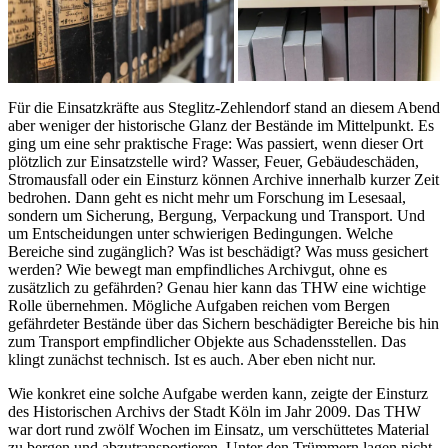
Für die Einsatzkräfte aus Steglitz-Zehlendorf stand an diesem Abend
aber weniger der historische Glanz der Bestände im Mittelpunkt. Es
ging um eine sehr praktische Frage: Was passiert, wenn dieser Ort
plötzlich zur Einsatzstelle wird? Wasser, Feuer, Gebäudeschäden,
Stromausfall oder ein Einsturz können Archive innerhalb kurzer Zeit
bedrohen. Dann geht es nicht mehr um Forschung im Lesesaal,
sondern um Sicherung, Bergung, Verpackung und Transport. Und
um Entscheidungen unter schwierigen Bedingungen. Welche
Bereiche sind zugänglich? Was ist beschädigt? Was muss gesichert
werden? Wie bewegt man empfindliches Archivgut, ohne es
zusätzlich zu gefährden? Genau hier kann das THW eine wichtige
Rolle übernehmen. Mögliche Aufgaben reichen vom Bergen
gefährdeter Bestände über das Sichern beschädigter Bereiche bis hin
zum Transport empfindlicher Objekte aus Schadensstellen. Das
klingt zunächst technisch. Ist es auch. Aber eben nicht nur.
Wie konkret eine solche Aufgabe werden kann, zeigte der Einsturz
des Historischen Archivs der Stadt Köln im Jahr 2009. Das THW
war dort rund zwölf Wochen im Einsatz, um verschüttetes Material
zu bergen und abzutransportieren. Unter den Trümmern lagen nicht