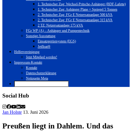
1. Technischer Zug: Wechsel-Pritsche-Anhänger (BDF-Lafette)
1. Technischer Zug: Anhänger Plane + Spriegel 5 Tonnen
2. Technischer Zug: FGr E Netzersatzanlage 500 kVA
2. Technischer Zug: FGr E Netzersatzanlage 315 kVA
2 TZ: Netzersatzanlage 175 kVA
FGr WP (A) – Anhänger und Pumpentechnik
Sonstige Ausstattung
Einsatzgerüstsystem (EGS)
Jetfloat®
Helfervereinigung
Jetzt Mitglied werden!
Impressum-Kontakt
Kontakt
Datenschutzerklärung
Netiquette Meta
Social Hub
Jan Holste
13. Juni 2026
Preußen liegt in Dahlem. Und das