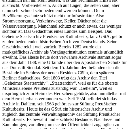
erstaunlich nah am Kern dessen, was das Technische Hilfswerk
ausmacht. Vorbereitet sein. Auch auf Lagen, die selten sind, aber
dann sehr schnell sehr bedeutend werden können. Denn
Bevölkerungsschutz schützt nicht nur Infrastruktur. Also
Stromversorgung, Verkehrswege, Keller, Dächer oder die
Wasserversorgung. Manchmal schützt er auch etwas, das weniger
sichtbar ist. Das Gedächtnis eines Landes zum Beispiel. Das
Geheime Staatsarchiv Preußischer Kulturbesitz, kurz GStA, gehört
zu den bedeutenden historischen Archiven Deutschlands. Seine
Geschichte reicht weit zurück. Bereits 1282 wurde ein
markgräfliches Archiv als Vorgängerinstitution erstmals urkundlich
erwähnt. Das älteste heute dort verwahrte Archivale stammt sogar
aus dem Jahr 1188: eine Urkunde über den Apostolischen Schutz für
das Domstift Stendal. Seit dem 15. Jahrhundert befanden sich die
Bestände im Schloss der neuen Residenz Cölln, dem späteren
Berliner Stadtschloss. Seit 1803 trägt das Archiv den Titel
„Geheimes Staatsarchiv“. „Staatsarchiv“, weil es für die oberste
Ministerialebene Preußens zuständig war. „Geheim“, weil es
ursprünglich zum Heim des Herrschers gehörte, also unmittelbar mit
dem Herrscherhaus verbunden war. Seit 1924 befindet sich das
Archiv in Dahlem, seit 1963 gehört es zur Stiftung Preußischer
Kulturbesitz. Heute ist das GStA ein historisches Archiv und
zugleich das zentrale Verwaltungsarchiv der Stiftung Preußischer
Kulturbesitz. Es bewahrt und erschließt Bestände, Nachlässe und
Sammlungen, vor allem, um sie der Öffentlichkeit zugänglich zu