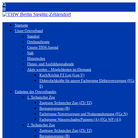
Startseite
Unser Ortsverband
Standort
Ortsbeauftragte
Unsere THW-Jugend
Stab
Historisches
Dienst- und Ausbildungsabende
Aktiv werden – Möglichkeiten im Ehrenamt
Koch/Köchin FZ Log (Log-V)
Elektrofachkräfte für unsere Fachgruppe Elektroversorgung (FGr
E)
Einheiten des Ortsverbandes
1. Technischer Zug
Zugtrupp Technischer Zug (ZTr TZ)
Bergungsgruppe (B)
Fachgruppe Notversorgung und Notinstandsetzung (FGr N)
Fachgruppe Wasserschaden/Pumpen (A) (FGr WP (A))
2. Technischer Zug
Zugtrupp Technischer Zug (ZTr TZ)
Bergungsgruppe (B)