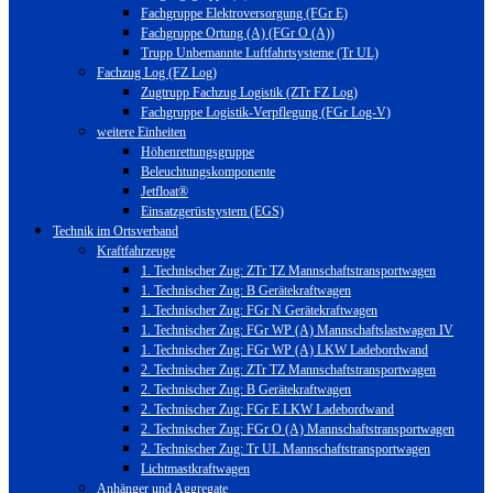
Fachgruppe Elektroversorgung (FGr E)
Fachgruppe Ortung (A) (FGr O (A))
Trupp Unbemannte Luftfahrtsysteme (Tr UL)
Fachzug Log (FZ Log)
Zugtrupp Fachzug Logistik (ZTr FZ Log)
Fachgruppe Logistik-Verpflegung (FGr Log-V)
weitere Einheiten
Höhenrettungsgruppe
Beleuchtungskomponente
Jetfloat®
Einsatzgerüstsystem (EGS)
Technik im Ortsverband
Kraftfahrzeuge
1. Technischer Zug: ZTr TZ Mannschaftstransportwagen
1. Technischer Zug: B Gerätekraftwagen
1. Technischer Zug: FGr N Gerätekraftwagen
1. Technischer Zug: FGr WP (A) Mannschaftslastwagen IV
1. Technischer Zug: FGr WP (A) LKW Ladebordwand
2. Technischer Zug: ZTr TZ Mannschaftstransportwagen
2. Technischer Zug: B Gerätekraftwagen
2. Technischer Zug: FGr E LKW Ladebordwand
2. Technischer Zug: FGr O (A) Mannschaftstransportwagen
2. Technischer Zug: Tr UL Mannschaftstransportwagen
Lichtmastkraftwagen
Anhänger und Aggregate