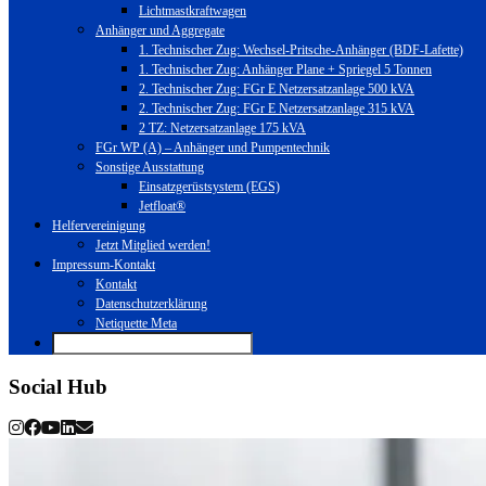
Lichtmastkraftwagen
Anhänger und Aggregate
1. Technischer Zug: Wechsel-Pritsche-Anhänger (BDF-Lafette)
1. Technischer Zug: Anhänger Plane + Spriegel 5 Tonnen
2. Technischer Zug: FGr E Netzersatzanlage 500 kVA
2. Technischer Zug: FGr E Netzersatzanlage 315 kVA
2 TZ: Netzersatzanlage 175 kVA
FGr WP (A) – Anhänger und Pumpentechnik
Sonstige Ausstattung
Einsatzgerüstsystem (EGS)
Jetfloat®
Helfervereinigung
Jetzt Mitglied werden!
Impressum-Kontakt
Kontakt
Datenschutzerklärung
Netiquette Meta
Social Hub