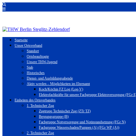
Startseite
Unser Ortsverband
Standort
Ortsbeauftragte
Unsere THW-Jugend
Stab
Historisches
Dienst- und Ausbildungsabende
Aktiv werden – Möglichkeiten im Ehrenamt
Koch/Köchin FZ Log (Log-V)
Elektrofachkräfte für unsere Fachgruppe Elektroversorgung (FGr E
Einheiten des Ortsverbandes
1. Technischer Zug
Zugtrupp Technischer Zug (ZTr TZ)
Bergungsgruppe (B)
Fachgruppe Notversorgung und Notinstandsetzung (FGr N)
Fachgruppe Wasserschaden/Pumpen (A) (FGr WP (A))
2. Technischer Zug