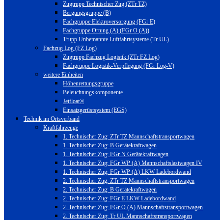
Zugtrupp Technischer Zug (ZTr TZ)
Bergungsgruppe (B)
Fachgruppe Elektroversorgung (FGr E)
Fachgruppe Ortung (A) (FGr O (A))
Trupp Unbemannte Luftfahrtsysteme (Tr UL)
Fachzug Log (FZ Log)
Zugtrupp Fachzug Logistik (ZTr FZ Log)
Fachgruppe Logistik-Verpflegung (FGr Log-V)
weitere Einheiten
Höhenrettungsgruppe
Beleuchtungskomponente
Jetfloat®
Einsatzgerüstsystem (EGS)
Technik im Ortsverband
Kraftfahrzeuge
1. Technischer Zug: ZTr TZ Mannschaftstransportwagen
1. Technischer Zug: B Gerätekraftwagen
1. Technischer Zug: FGr N Gerätekraftwagen
1. Technischer Zug: FGr WP (A) Mannschaftslastwagen IV
1. Technischer Zug: FGr WP (A) LKW Ladebordwand
2. Technischer Zug: ZTr TZ Mannschaftstransportwagen
2. Technischer Zug: B Gerätekraftwagen
2. Technischer Zug: FGr E LKW Ladebordwand
2. Technischer Zug: FGr O (A) Mannschaftstransportwagen
2. Technischer Zug: Tr UL Mannschaftstransportwagen