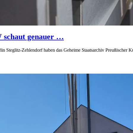
W schaut genauer …
in Steglitz-Zehlendorf haben das Geheime Staatsarchiv Preußischer Ku